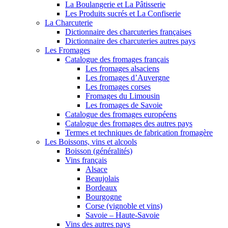
La Boulangerie et La Pâtisserie
Les Produits sucrés et La Confiserie
La Charcuterie
Dictionnaire des charcuteries françaises
Dictionnaire des charcuteries autres pays
Les Fromages
Catalogue des fromages français
Les fromages alsaciens
Les fromages d’Auvergne
Les fromages corses
Fromages du Limousin
Les fromages de Savoie
Catalogue des fromages européens
Catalogue des fromages des autres pays
Termes et techniques de fabrication fromagère
Les Boissons, vins et alcools
Boisson (généralités)
Vins français
Alsace
Beaujolais
Bordeaux
Bourgogne
Corse (vignoble et vins)
Savoie – Haute-Savoie
Vins des autres pays