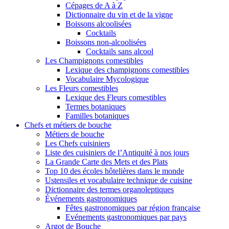
Cépages de A à Z
Dictionnaire du vin et de la vigne
Boissons alcoolisées
Cocktails
Boissons non-alcoolisées
Cocktails sans alcool
Les Champignons comestibles
Lexique des champignons comestibles
Vocabulaire Mycologique
Les Fleurs comestibles
Lexique des Fleurs comestibles
Termes botaniques
Familles botaniques
Chefs et métiers de bouche
Métiers de bouche
Les Chefs cuisiniers
Liste des cuisiniers de l’Antiquité à nos jours
La Grande Carte des Mets et des Plats
Top 10 des écoles hôtelières dans le monde
Ustensiles et vocabulaire technique de cuisine
Dictionnaire des termes organoleptiques
Événements gastronomiques
Fêtes gastronomiques par région française
Evénements gastronomiques par pays
Argot de Bouche