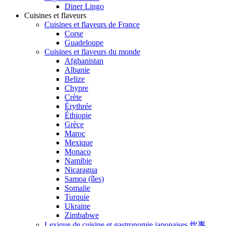
Diner Lingo
Cuisines et flaveurs
Cuisines et flaveurs de France
Corse
Guadeloupe
Cuisines et flaveurs du monde
Afghanistan
Albanie
Belize
Chypre
Crète
Érythrée
Éthiopie
Grèce
Maroc
Mexique
Monaco
Namibie
Nicaragua
Samoa (îles)
Somalie
Turquie
Ukraine
Zimbabwe
Lexique de cuisine et gastronomie japonaises 炊事