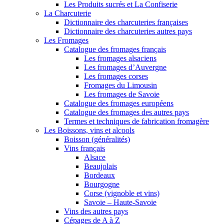
Les Produits sucrés et La Confiserie
La Charcuterie
Dictionnaire des charcuteries françaises
Dictionnaire des charcuteries autres pays
Les Fromages
Catalogue des fromages français
Les fromages alsaciens
Les fromages d’Auvergne
Les fromages corses
Fromages du Limousin
Les fromages de Savoie
Catalogue des fromages européens
Catalogue des fromages des autres pays
Termes et techniques de fabrication fromagère
Les Boissons, vins et alcools
Boisson (généralités)
Vins français
Alsace
Beaujolais
Bordeaux
Bourgogne
Corse (vignoble et vins)
Savoie – Haute-Savoie
Vins des autres pays
Cépages de A à Z