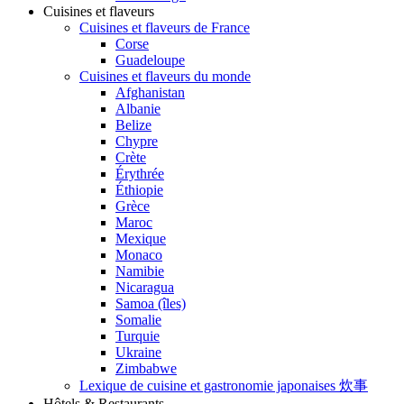
Cuisines et flaveurs
Cuisines et flaveurs de France
Corse
Guadeloupe
Cuisines et flaveurs du monde
Afghanistan
Albanie
Belize
Chypre
Crète
Érythrée
Éthiopie
Grèce
Maroc
Mexique
Monaco
Namibie
Nicaragua
Samoa (îles)
Somalie
Turquie
Ukraine
Zimbabwe
Lexique de cuisine et gastronomie japonaises 炊事
Hôtels & Restaurants