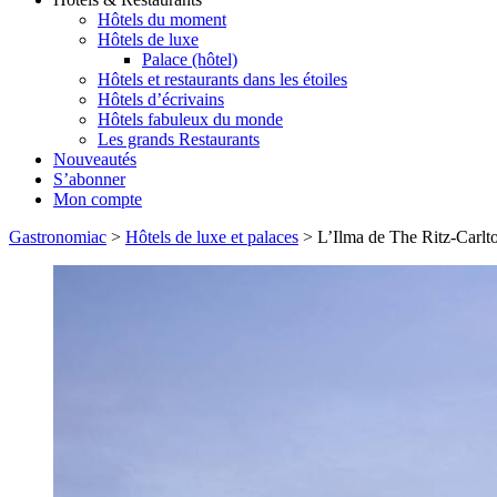
Hôtels du moment
Hôtels de luxe
Palace (hôtel)
Hôtels et restaurants dans les étoiles
Hôtels d’écrivains
Hôtels fabuleux du monde
Les grands Restaurants
Nouveautés
S’abonner
Mon compte
Gastronomiac
>
Hôtels de luxe et palaces
>
L’Ilma de The Ritz-Carlt