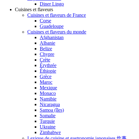
Diner Lingo
Cuisines et flaveurs
Cuisines et flaveurs de France
Corse
Guadeloupe
Cuisines et flaveurs du monde
Afghanistan
Albanie
Belize
Chypre
Crète
Érythrée
Éthiopie
Grèce
Maroc
Mexique
Monaco
Namibie
Nicaragua
Samoa (îles)
Somalie
Turquie
Ukraine
Zimbabwe
Lexique de cuisine et gastronomie japonaises 炊事