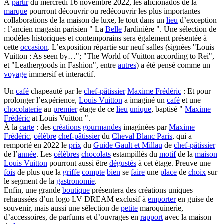
À
partir
du mercredi 16 novembre 2022, les aficionados de la
marque
pourront découvrir ou redécouvrir les plus importantes
collaborations de la maison de luxe, le tout dans un
lieu
d’exception
: l’ancien magasin parisien " La
Belle
Jardinière ". Une sélection de
modèles historiques et contemporains sera également présentée à
cette
occasion
. L’exposition répartie sur neuf salles (signées "Louis
Vuitton : As seen by…"; "The World of Vuitton according to Rei",
et "Leathergoods in Fashion", entre
autres
) a été pensé comme un
voyage
immersif et interactif.
Un
café
chapeauté par le
chef-pâtissier
Maxime Frédéric
: Et pour
prolonger l’expérience,
Louis Vuitton
a imaginé un
café
et une
chocolaterie
au
premier
étage de ce
lieu
unique
, baptisé "
Maxime
Frédéric
at Louis Vuitton ".
À la
carte
: des
créations
gourmandes
imaginées par
Maxime
Frédéric
,
célèbre
chef-pâtissier
du
Cheval Blanc Paris
, qui a
remporté en 2022 le
prix
du
Guide Gault et Millau
de
chef-pâtissier
de l’
année
. Les
célèbres
chocolats
estampillés du
motif
de la
maison
Louis Vuitton
pourront aussi être
dégustés
à cet étage. Preuve une
fois
de plus que la
griffe
compte
bien
se
faire
une
place
de
choix
sur
le segment de la
gastronomie
.
Enfin, une grande
boutique
présentera des créations uniques
rehaussées d’un logo LV DREAM exclusif à
emporter
en guise de
souvenir, mais aussi une sélection de
petite
maroquinerie,
d’accessoires, de parfums et d’ouvrages en
rapport
avec la maison