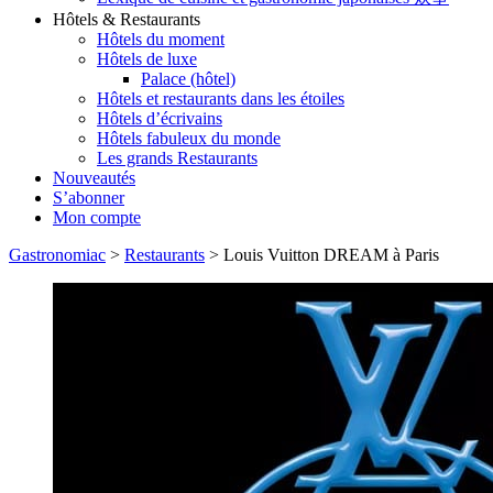
Hôtels & Restaurants
Hôtels du moment
Hôtels de luxe
Palace (hôtel)
Hôtels et restaurants dans les étoiles
Hôtels d’écrivains
Hôtels fabuleux du monde
Les grands Restaurants
Nouveautés
S’abonner
Mon compte
Gastronomiac
>
Restaurants
>
Louis Vuitton DREAM à Paris