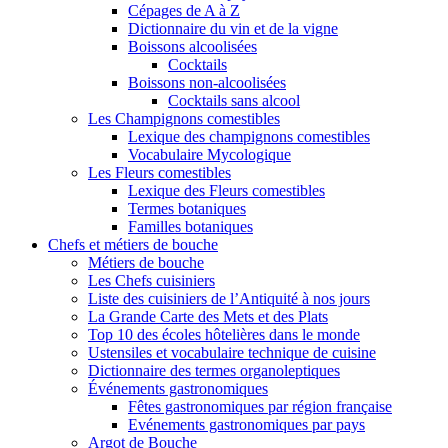
Cépages de A à Z
Dictionnaire du vin et de la vigne
Boissons alcoolisées
Cocktails
Boissons non-alcoolisées
Cocktails sans alcool
Les Champignons comestibles
Lexique des champignons comestibles
Vocabulaire Mycologique
Les Fleurs comestibles
Lexique des Fleurs comestibles
Termes botaniques
Familles botaniques
Chefs et métiers de bouche
Métiers de bouche
Les Chefs cuisiniers
Liste des cuisiniers de l’Antiquité à nos jours
La Grande Carte des Mets et des Plats
Top 10 des écoles hôtelières dans le monde
Ustensiles et vocabulaire technique de cuisine
Dictionnaire des termes organoleptiques
Événements gastronomiques
Fêtes gastronomiques par région française
Evénements gastronomiques par pays
Argot de Bouche