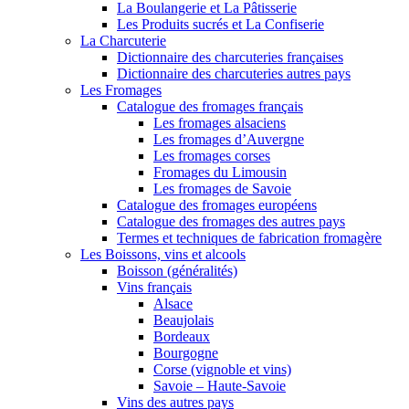
La Boulangerie et La Pâtisserie
Les Produits sucrés et La Confiserie
La Charcuterie
Dictionnaire des charcuteries françaises
Dictionnaire des charcuteries autres pays
Les Fromages
Catalogue des fromages français
Les fromages alsaciens
Les fromages d’Auvergne
Les fromages corses
Fromages du Limousin
Les fromages de Savoie
Catalogue des fromages européens
Catalogue des fromages des autres pays
Termes et techniques de fabrication fromagère
Les Boissons, vins et alcools
Boisson (généralités)
Vins français
Alsace
Beaujolais
Bordeaux
Bourgogne
Corse (vignoble et vins)
Savoie – Haute-Savoie
Vins des autres pays