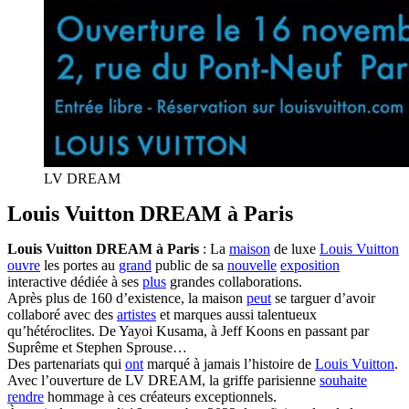
LV DREAM
Louis Vuitton DREAM à Paris
Louis Vuitton DREAM à Paris
: La
maison
de luxe
Louis Vuitton
ouvre
les portes au
grand
public de sa
nouvelle
exposition
interactive dédiée à ses
plus
grandes collaborations.
Après plus de 160 d’existence, la maison
peut
se targuer d’avoir
collaboré avec des
artistes
et marques aussi talentueux
qu’hétéroclites. De Yayoi Kusama, à Jeff Koons en passant par
Suprême et Stephen Sprouse…
Des partenariats qui
ont
marqué à jamais l’histoire de
Louis Vuitton
.
Avec l’ouverture de LV DREAM, la griffe parisienne
souhaite
rendre
hommage à ces créateurs exceptionnels.