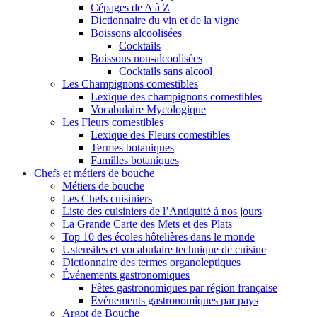
Cépages de A à Z
Dictionnaire du vin et de la vigne
Boissons alcoolisées
Cocktails
Boissons non-alcoolisées
Cocktails sans alcool
Les Champignons comestibles
Lexique des champignons comestibles
Vocabulaire Mycologique
Les Fleurs comestibles
Lexique des Fleurs comestibles
Termes botaniques
Familles botaniques
Chefs et métiers de bouche
Métiers de bouche
Les Chefs cuisiniers
Liste des cuisiniers de l’Antiquité à nos jours
La Grande Carte des Mets et des Plats
Top 10 des écoles hôtelières dans le monde
Ustensiles et vocabulaire technique de cuisine
Dictionnaire des termes organoleptiques
Événements gastronomiques
Fêtes gastronomiques par région française
Evénements gastronomiques par pays
Argot de Bouche