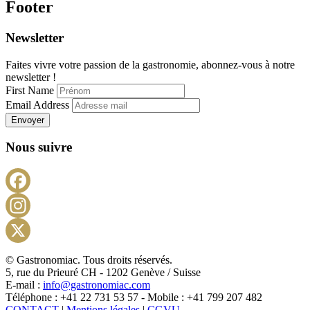
Footer
Newsletter
Faites vivre votre passion de la gastronomie, abonnez-vous à notre
newsletter !
First Name
Email Address
Envoyer
Nous suivre
Facebook
Instagram
X
© Gastronomiac. Tous droits réservés.
5, rue du Prieuré CH - 1202 Genève / Suisse
E-mail :
info@gastronomiac.com
Téléphone : +41 22 731 53 57 - Mobile : +41 799 207 482
CONTACT
|
Mentions légales
|
CGVU