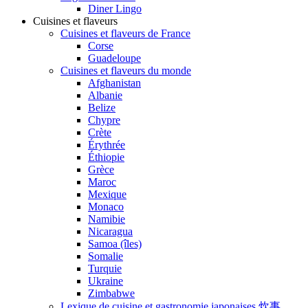
Diner Lingo
Cuisines et flaveurs
Cuisines et flaveurs de France
Corse
Guadeloupe
Cuisines et flaveurs du monde
Afghanistan
Albanie
Belize
Chypre
Crète
Érythrée
Éthiopie
Grèce
Maroc
Mexique
Monaco
Namibie
Nicaragua
Samoa (îles)
Somalie
Turquie
Ukraine
Zimbabwe
Lexique de cuisine et gastronomie japonaises 炊事