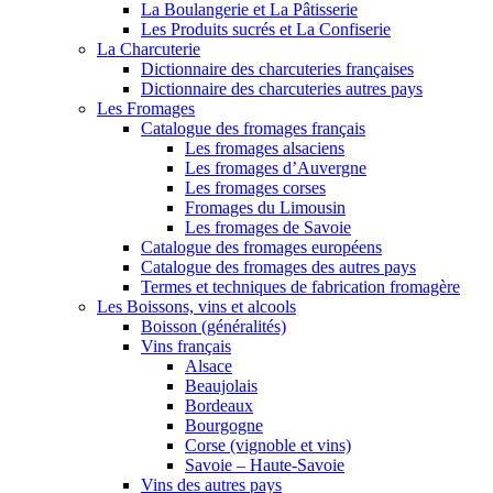
La Boulangerie et La Pâtisserie
Les Produits sucrés et La Confiserie
La Charcuterie
Dictionnaire des charcuteries françaises
Dictionnaire des charcuteries autres pays
Les Fromages
Catalogue des fromages français
Les fromages alsaciens
Les fromages d’Auvergne
Les fromages corses
Fromages du Limousin
Les fromages de Savoie
Catalogue des fromages européens
Catalogue des fromages des autres pays
Termes et techniques de fabrication fromagère
Les Boissons, vins et alcools
Boisson (généralités)
Vins français
Alsace
Beaujolais
Bordeaux
Bourgogne
Corse (vignoble et vins)
Savoie – Haute-Savoie
Vins des autres pays