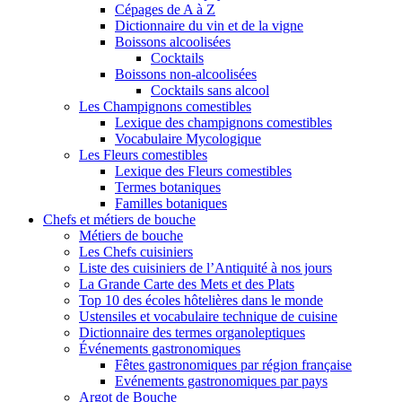
Cépages de A à Z
Dictionnaire du vin et de la vigne
Boissons alcoolisées
Cocktails
Boissons non-alcoolisées
Cocktails sans alcool
Les Champignons comestibles
Lexique des champignons comestibles
Vocabulaire Mycologique
Les Fleurs comestibles
Lexique des Fleurs comestibles
Termes botaniques
Familles botaniques
Chefs et métiers de bouche
Métiers de bouche
Les Chefs cuisiniers
Liste des cuisiniers de l’Antiquité à nos jours
La Grande Carte des Mets et des Plats
Top 10 des écoles hôtelières dans le monde
Ustensiles et vocabulaire technique de cuisine
Dictionnaire des termes organoleptiques
Événements gastronomiques
Fêtes gastronomiques par région française
Evénements gastronomiques par pays
Argot de Bouche