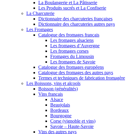
La Boulangerie et La Pâtisserie
Les Produits sucrés et La Confiserie
La Charcuterie
Dictionnaire des charcuteries françaises
Dictionnaire des charcuteries autres pays
Les Fromages
Catalogue des fromages français
Les fromages alsaciens
Les fromages d’Auvergne
Les fromages corses
Fromages du Limousin
Les fromages de Savoie
Catalogue des fromages européens
Catalogue des fromages des autres pays
Termes et techniques de fabrication fromagère
Les Boissons, vins et alcools
Boisson (généralités)
Vins français
Alsace
Beaujolais
Bordeaux
Bourgogne
Corse (vignoble et vins)
Savoie – Haute-Savoie
Vins des autres pays