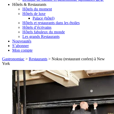
Hôtels & Restaurants
Hôtels du moment
Hôtels de luxe
Palace (hôtel)
Hôtels et restaurants dans les étoiles
Hôtels d’écrivains
Hôtels fabuleux du monde
Les grands Restaurants
Nouveautés
S’abonner
Mon compte
Gastronomiac
>
Restaurants
>
Noksu (restaurant coréen) à New
York