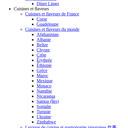
Diner Lingo
Cuisines et flaveurs
Cuisines et flaveurs de France
Corse
Guadeloupe
Cuisines et flaveurs du monde
Afghanistan
Albanie
Belize
Chypre
Crète
Érythrée
Éthiopie
Grèce
Maroc
Mexique
Monaco
Namibie
Nicaragua
Samoa (îles)
Somalie
Turquie
Ukraine
Zimbabwe
Lexique de cuisine et gastronomie japonaises 炊事