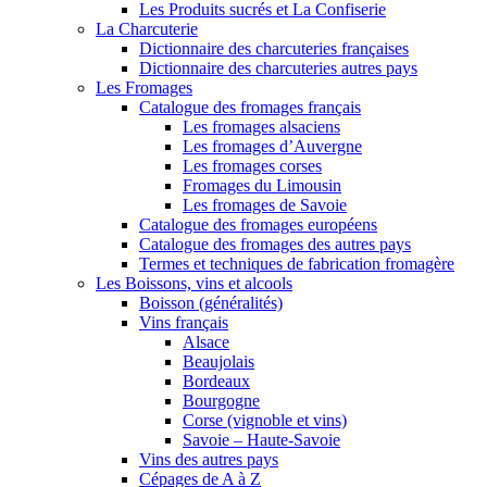
Les Produits sucrés et La Confiserie
La Charcuterie
Dictionnaire des charcuteries françaises
Dictionnaire des charcuteries autres pays
Les Fromages
Catalogue des fromages français
Les fromages alsaciens
Les fromages d’Auvergne
Les fromages corses
Fromages du Limousin
Les fromages de Savoie
Catalogue des fromages européens
Catalogue des fromages des autres pays
Termes et techniques de fabrication fromagère
Les Boissons, vins et alcools
Boisson (généralités)
Vins français
Alsace
Beaujolais
Bordeaux
Bourgogne
Corse (vignoble et vins)
Savoie – Haute-Savoie
Vins des autres pays
Cépages de A à Z