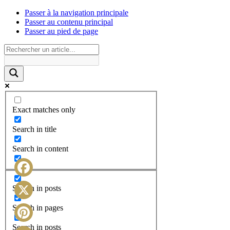
Passer à la navigation principale
Passer au contenu principal
Passer au pied de page
Exact matches only
Search in title
Search in content
Facebook
Search in posts
X
Search in pages
Search in posts
Pinterest