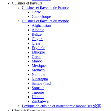
Cuisines et flaveurs
Cuisines et flaveurs de France
Corse
Guadeloupe
Cuisines et flaveurs du monde
Afghanistan
Albanie
Belize
Chypre
Crète
Érythrée
Éthiopie
Grèce
Maroc
Mexique
Monaco
Namibie
Nicaragua
Samoa (îles)
Somalie
Turquie
Ukraine
Zimbabwe
Lexique de cuisine et gastronomie japonaises 炊事
Hôtels & Restaurants