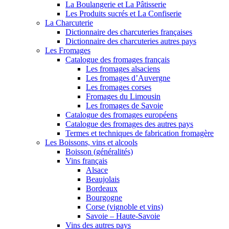
La Boulangerie et La Pâtisserie
Les Produits sucrés et La Confiserie
La Charcuterie
Dictionnaire des charcuteries françaises
Dictionnaire des charcuteries autres pays
Les Fromages
Catalogue des fromages français
Les fromages alsaciens
Les fromages d’Auvergne
Les fromages corses
Fromages du Limousin
Les fromages de Savoie
Catalogue des fromages européens
Catalogue des fromages des autres pays
Termes et techniques de fabrication fromagère
Les Boissons, vins et alcools
Boisson (généralités)
Vins français
Alsace
Beaujolais
Bordeaux
Bourgogne
Corse (vignoble et vins)
Savoie – Haute-Savoie
Vins des autres pays