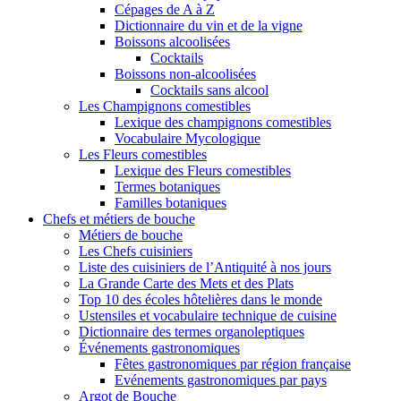
Cépages de A à Z
Dictionnaire du vin et de la vigne
Boissons alcoolisées
Cocktails
Boissons non-alcoolisées
Cocktails sans alcool
Les Champignons comestibles
Lexique des champignons comestibles
Vocabulaire Mycologique
Les Fleurs comestibles
Lexique des Fleurs comestibles
Termes botaniques
Familles botaniques
Chefs et métiers de bouche
Métiers de bouche
Les Chefs cuisiniers
Liste des cuisiniers de l’Antiquité à nos jours
La Grande Carte des Mets et des Plats
Top 10 des écoles hôtelières dans le monde
Ustensiles et vocabulaire technique de cuisine
Dictionnaire des termes organoleptiques
Événements gastronomiques
Fêtes gastronomiques par région française
Evénements gastronomiques par pays
Argot de Bouche