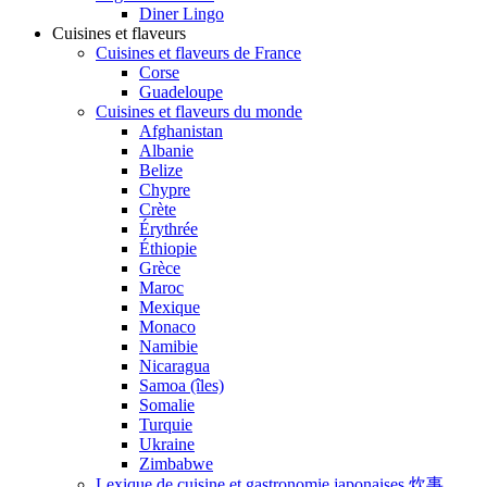
Diner Lingo
Cuisines et flaveurs
Cuisines et flaveurs de France
Corse
Guadeloupe
Cuisines et flaveurs du monde
Afghanistan
Albanie
Belize
Chypre
Crète
Érythrée
Éthiopie
Grèce
Maroc
Mexique
Monaco
Namibie
Nicaragua
Samoa (îles)
Somalie
Turquie
Ukraine
Zimbabwe
Lexique de cuisine et gastronomie japonaises 炊事