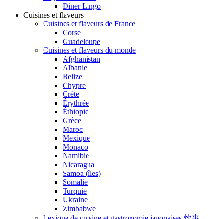
Diner Lingo
Cuisines et flaveurs
Cuisines et flaveurs de France
Corse
Guadeloupe
Cuisines et flaveurs du monde
Afghanistan
Albanie
Belize
Chypre
Crète
Érythrée
Éthiopie
Grèce
Maroc
Mexique
Monaco
Namibie
Nicaragua
Samoa (îles)
Somalie
Turquie
Ukraine
Zimbabwe
Lexique de cuisine et gastronomie japonaises 炊事