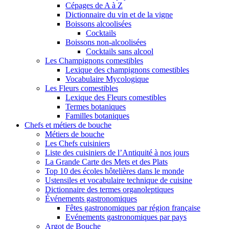
Cépages de A à Z
Dictionnaire du vin et de la vigne
Boissons alcoolisées
Cocktails
Boissons non-alcoolisées
Cocktails sans alcool
Les Champignons comestibles
Lexique des champignons comestibles
Vocabulaire Mycologique
Les Fleurs comestibles
Lexique des Fleurs comestibles
Termes botaniques
Familles botaniques
Chefs et métiers de bouche
Métiers de bouche
Les Chefs cuisiniers
Liste des cuisiniers de l’Antiquité à nos jours
La Grande Carte des Mets et des Plats
Top 10 des écoles hôtelières dans le monde
Ustensiles et vocabulaire technique de cuisine
Dictionnaire des termes organoleptiques
Événements gastronomiques
Fêtes gastronomiques par région française
Evénements gastronomiques par pays
Argot de Bouche