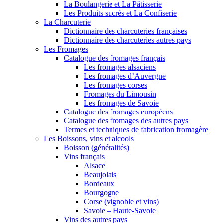
La Boulangerie et La Pâtisserie
Les Produits sucrés et La Confiserie
La Charcuterie
Dictionnaire des charcuteries françaises
Dictionnaire des charcuteries autres pays
Les Fromages
Catalogue des fromages français
Les fromages alsaciens
Les fromages d’Auvergne
Les fromages corses
Fromages du Limousin
Les fromages de Savoie
Catalogue des fromages européens
Catalogue des fromages des autres pays
Termes et techniques de fabrication fromagère
Les Boissons, vins et alcools
Boisson (généralités)
Vins français
Alsace
Beaujolais
Bordeaux
Bourgogne
Corse (vignoble et vins)
Savoie – Haute-Savoie
Vins des autres pays