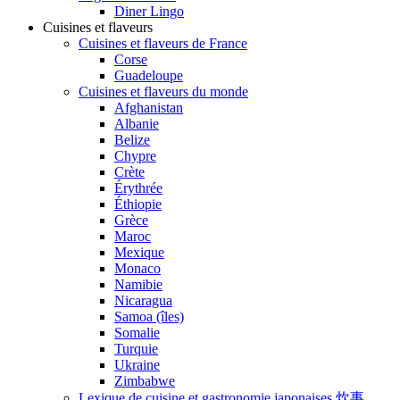
Diner Lingo
Cuisines et flaveurs
Cuisines et flaveurs de France
Corse
Guadeloupe
Cuisines et flaveurs du monde
Afghanistan
Albanie
Belize
Chypre
Crète
Érythrée
Éthiopie
Grèce
Maroc
Mexique
Monaco
Namibie
Nicaragua
Samoa (îles)
Somalie
Turquie
Ukraine
Zimbabwe
Lexique de cuisine et gastronomie japonaises 炊事