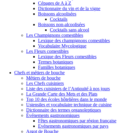
Cépages de A à Z
Dictionnaire du vin et de la vigne
Boissons alcoolisées
Cocktails
Boissons non-alcoolisées
Cocktails sans alcool
Les Champignons comestibles
Lexique des champignons comestibles
Vocabulaire Mycologique
Les Fleurs comestibles
Lexique des Fleurs comestibles
Termes botaniques
Familles botaniques
Chefs et métiers de bouche
Métiers de bouche
Les Chefs cuisiniers
Liste des cuisiniers de l’Antiquité à nos jours
La Grande Carte des Mets et des Plats
Top 10 des écoles hôtelières dans le monde
Ustensiles et vocabulaire technique de cuisine
Dictionnaire des termes organoleptiques
Événements gastronomiques
Fêtes gastronomiques par région française
Evénements gastronomiques par pays
Argot de Bouche