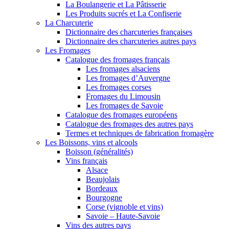
La Boulangerie et La Pâtisserie
Les Produits sucrés et La Confiserie
La Charcuterie
Dictionnaire des charcuteries françaises
Dictionnaire des charcuteries autres pays
Les Fromages
Catalogue des fromages français
Les fromages alsaciens
Les fromages d’Auvergne
Les fromages corses
Fromages du Limousin
Les fromages de Savoie
Catalogue des fromages européens
Catalogue des fromages des autres pays
Termes et techniques de fabrication fromagère
Les Boissons, vins et alcools
Boisson (généralités)
Vins français
Alsace
Beaujolais
Bordeaux
Bourgogne
Corse (vignoble et vins)
Savoie – Haute-Savoie
Vins des autres pays