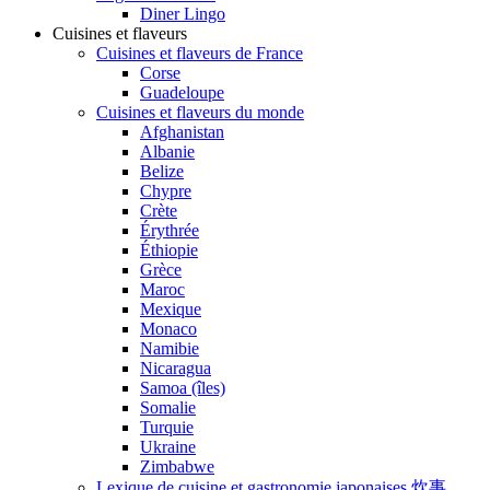
Diner Lingo
Cuisines et flaveurs
Cuisines et flaveurs de France
Corse
Guadeloupe
Cuisines et flaveurs du monde
Afghanistan
Albanie
Belize
Chypre
Crète
Érythrée
Éthiopie
Grèce
Maroc
Mexique
Monaco
Namibie
Nicaragua
Samoa (îles)
Somalie
Turquie
Ukraine
Zimbabwe
Lexique de cuisine et gastronomie japonaises 炊事