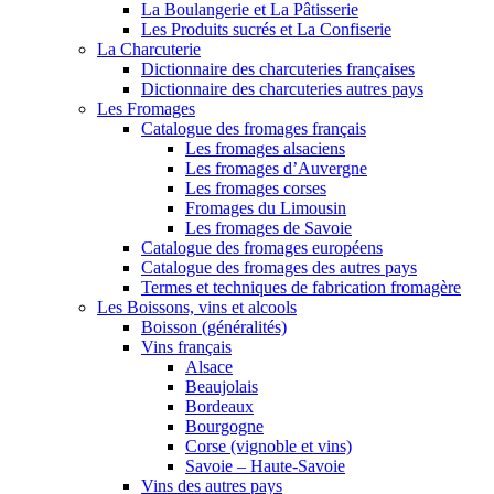
La Boulangerie et La Pâtisserie
Les Produits sucrés et La Confiserie
La Charcuterie
Dictionnaire des charcuteries françaises
Dictionnaire des charcuteries autres pays
Les Fromages
Catalogue des fromages français
Les fromages alsaciens
Les fromages d’Auvergne
Les fromages corses
Fromages du Limousin
Les fromages de Savoie
Catalogue des fromages européens
Catalogue des fromages des autres pays
Termes et techniques de fabrication fromagère
Les Boissons, vins et alcools
Boisson (généralités)
Vins français
Alsace
Beaujolais
Bordeaux
Bourgogne
Corse (vignoble et vins)
Savoie – Haute-Savoie
Vins des autres pays