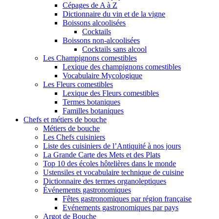
Cépages de A à Z
Dictionnaire du vin et de la vigne
Boissons alcoolisées
Cocktails
Boissons non-alcoolisées
Cocktails sans alcool
Les Champignons comestibles
Lexique des champignons comestibles
Vocabulaire Mycologique
Les Fleurs comestibles
Lexique des Fleurs comestibles
Termes botaniques
Familles botaniques
Chefs et métiers de bouche
Métiers de bouche
Les Chefs cuisiniers
Liste des cuisiniers de l’Antiquité à nos jours
La Grande Carte des Mets et des Plats
Top 10 des écoles hôtelières dans le monde
Ustensiles et vocabulaire technique de cuisine
Dictionnaire des termes organoleptiques
Événements gastronomiques
Fêtes gastronomiques par région française
Evénements gastronomiques par pays
Argot de Bouche