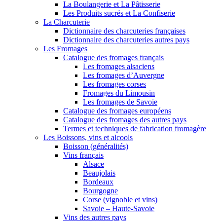
La Boulangerie et La Pâtisserie
Les Produits sucrés et La Confiserie
La Charcuterie
Dictionnaire des charcuteries françaises
Dictionnaire des charcuteries autres pays
Les Fromages
Catalogue des fromages français
Les fromages alsaciens
Les fromages d’Auvergne
Les fromages corses
Fromages du Limousin
Les fromages de Savoie
Catalogue des fromages européens
Catalogue des fromages des autres pays
Termes et techniques de fabrication fromagère
Les Boissons, vins et alcools
Boisson (généralités)
Vins français
Alsace
Beaujolais
Bordeaux
Bourgogne
Corse (vignoble et vins)
Savoie – Haute-Savoie
Vins des autres pays