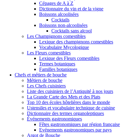
Cépages de A à Z
Dictionnaire du vin et de la vigne
Boissons alcoolisées
Cocktails
Boissons non-alcoolisées
Cocktails sans alcool
Les Champignons comestibles
Lexique des champignons comestibles
Vocabulaire Mycologique
Les Fleurs comestibles
Lexique des Fleurs comestibles
Termes botaniques
Familles botaniques
Chefs et métiers de bouche
Métiers de bouche
Les Chefs cuisiniers
Liste des cuisiniers de l’Antiquité à nos jours
La Grande Carte des Mets et des Plats
Top 10 des écoles hôtelières dans le monde
Ustensiles et vocabulaire technique de cuisine
Dictionnaire des termes organoleptiques
Événements gastronomiques
Fêtes gastronomiques par région française
Evénements gastronomiques par pays
Argot de Bouche