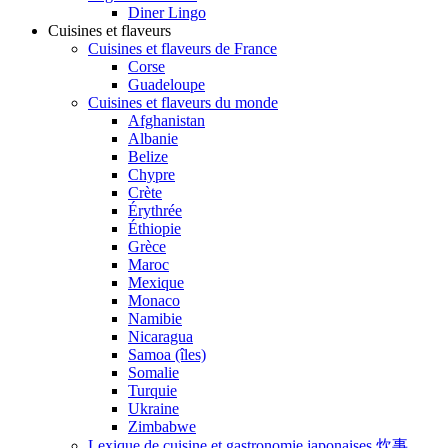
Diner Lingo
Cuisines et flaveurs
Cuisines et flaveurs de France
Corse
Guadeloupe
Cuisines et flaveurs du monde
Afghanistan
Albanie
Belize
Chypre
Crète
Érythrée
Éthiopie
Grèce
Maroc
Mexique
Monaco
Namibie
Nicaragua
Samoa (îles)
Somalie
Turquie
Ukraine
Zimbabwe
Lexique de cuisine et gastronomie japonaises 炊事