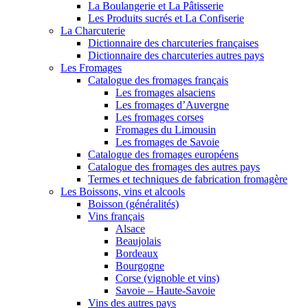
La Boulangerie et La Pâtisserie
Les Produits sucrés et La Confiserie
La Charcuterie
Dictionnaire des charcuteries françaises
Dictionnaire des charcuteries autres pays
Les Fromages
Catalogue des fromages français
Les fromages alsaciens
Les fromages d’Auvergne
Les fromages corses
Fromages du Limousin
Les fromages de Savoie
Catalogue des fromages européens
Catalogue des fromages des autres pays
Termes et techniques de fabrication fromagère
Les Boissons, vins et alcools
Boisson (généralités)
Vins français
Alsace
Beaujolais
Bordeaux
Bourgogne
Corse (vignoble et vins)
Savoie – Haute-Savoie
Vins des autres pays