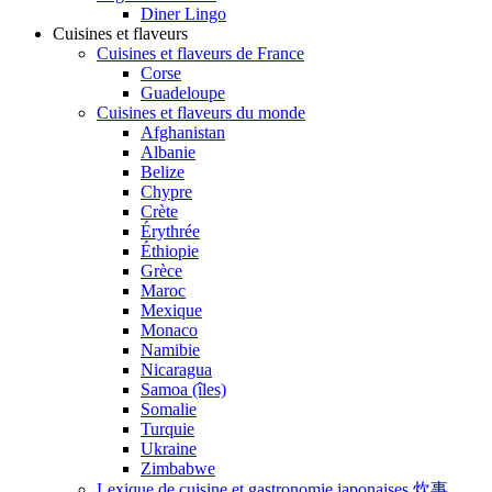
Diner Lingo
Cuisines et flaveurs
Cuisines et flaveurs de France
Corse
Guadeloupe
Cuisines et flaveurs du monde
Afghanistan
Albanie
Belize
Chypre
Crète
Érythrée
Éthiopie
Grèce
Maroc
Mexique
Monaco
Namibie
Nicaragua
Samoa (îles)
Somalie
Turquie
Ukraine
Zimbabwe
Lexique de cuisine et gastronomie japonaises 炊事