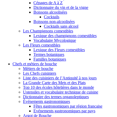
Cépages de A à Z
Dictionnaire du vin et de la vigne
Boissons alcoolisées
Cocktails
Boissons non-alcoolisées
Cocktails sans alcool
Les Champignons comestibles
Lexique des champignons comestibles
Vocabulaire Mycologique
Les Fleurs comestibles
Lexique des Fleurs comestibles
Termes botaniques
Familles botaniques
Chefs et métiers de bouche
Métiers de bouche
Les Chefs cuisiniers
Liste des cuisiniers de l’Antiquité à nos jours
La Grande Carte des Mets et des Plats
Top 10 des écoles hôtelières dans le monde
Ustensiles et vocabulaire technique de cuisine
Dictionnaire des termes organoleptiques
Événements gastronomiques
Fêtes gastronomiques par région française
Evénements gastronomiques par pays
Argot de Bouche