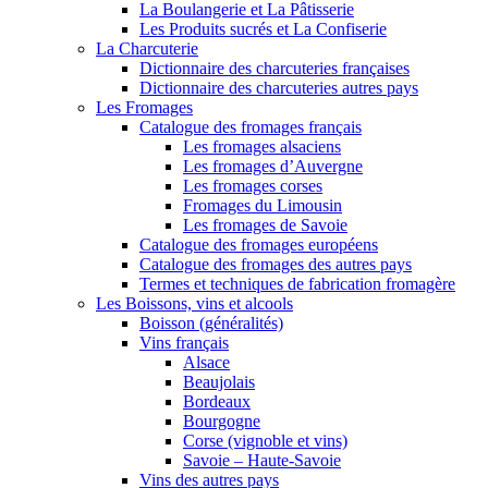
La Boulangerie et La Pâtisserie
Les Produits sucrés et La Confiserie
La Charcuterie
Dictionnaire des charcuteries françaises
Dictionnaire des charcuteries autres pays
Les Fromages
Catalogue des fromages français
Les fromages alsaciens
Les fromages d’Auvergne
Les fromages corses
Fromages du Limousin
Les fromages de Savoie
Catalogue des fromages européens
Catalogue des fromages des autres pays
Termes et techniques de fabrication fromagère
Les Boissons, vins et alcools
Boisson (généralités)
Vins français
Alsace
Beaujolais
Bordeaux
Bourgogne
Corse (vignoble et vins)
Savoie – Haute-Savoie
Vins des autres pays