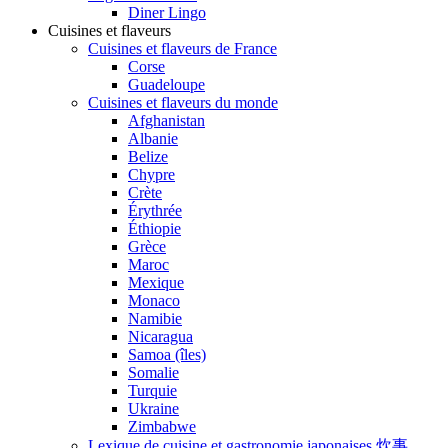
Diner Lingo
Cuisines et flaveurs
Cuisines et flaveurs de France
Corse
Guadeloupe
Cuisines et flaveurs du monde
Afghanistan
Albanie
Belize
Chypre
Crète
Érythrée
Éthiopie
Grèce
Maroc
Mexique
Monaco
Namibie
Nicaragua
Samoa (îles)
Somalie
Turquie
Ukraine
Zimbabwe
Lexique de cuisine et gastronomie japonaises 炊事