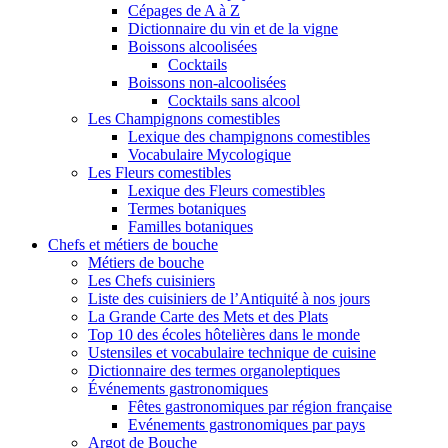
Cépages de A à Z
Dictionnaire du vin et de la vigne
Boissons alcoolisées
Cocktails
Boissons non-alcoolisées
Cocktails sans alcool
Les Champignons comestibles
Lexique des champignons comestibles
Vocabulaire Mycologique
Les Fleurs comestibles
Lexique des Fleurs comestibles
Termes botaniques
Familles botaniques
Chefs et métiers de bouche
Métiers de bouche
Les Chefs cuisiniers
Liste des cuisiniers de l’Antiquité à nos jours
La Grande Carte des Mets et des Plats
Top 10 des écoles hôtelières dans le monde
Ustensiles et vocabulaire technique de cuisine
Dictionnaire des termes organoleptiques
Événements gastronomiques
Fêtes gastronomiques par région française
Evénements gastronomiques par pays
Argot de Bouche