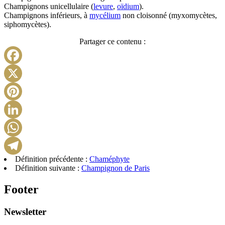
Champignons unicellulaire (
levure
,
oïdium
).
Champignons inférieurs, à
mycélium
non cloisonné (myxomycètes,
siphomycètes).
Partager ce contenu :
Facebook
X
Pinterest
LinkedIn
WhatsApp
Définition précédente :
Chaméphyte
Telegram
Définition suivante :
Champignon de Paris
Footer
Newsletter