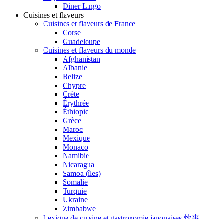
Diner Lingo
Cuisines et flaveurs
Cuisines et flaveurs de France
Corse
Guadeloupe
Cuisines et flaveurs du monde
Afghanistan
Albanie
Belize
Chypre
Crète
Érythrée
Éthiopie
Grèce
Maroc
Mexique
Monaco
Namibie
Nicaragua
Samoa (îles)
Somalie
Turquie
Ukraine
Zimbabwe
Lexique de cuisine et gastronomie japonaises 炊事