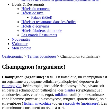
Hôtels & Restaurants
Hôtels du moment
Hôtels de luxe
Palace (hôtel)
Hôtels et restaurants dans les étoiles
Hôtels d’écrivains
Hôtels fabuleux du monde
Les grands Restaurants
Nouveautés
S’abonner
Mon compte
Gastronomiac
>
Termes botaniques
>
Champignon (organisme)
Champignon (organisme)
Champignon (organisme)
:
n.m
. En botanique, un champignon est
un organisme cryptogame cellulaire (thallophytes) dépourvu de
chlorophylle
, hétérotrophe, incapable de photosynthèse, vivant soit
en parasite (champignon pathogène) des
plantes
(cryptogamique ;
amadouvier, carie, charbon, ergot,
mildiou
, rouille) ou des animaux
et de l’homme (mycose ; blastomycose, muguet, sporotrichose), soit
en symbiose (
lichen
,
mycorhize
) ou en
saprophyte
(
moisissure
). Les
champignons constituent un règne à part.