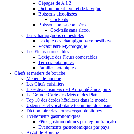
Cépages de A à Z
Dictionnaire du vin et de la vigne
Boissons alcoolisées
Cocktails
Boissons non-alcoolisées
Cocktails sans alcool
Les Champignons comestibles
Lexique des champignons comestibles
Vocabulaire Mycologique
Les Fleurs comestibles
Lexique des Fleurs comestibles
Termes botaniques
Familles botaniques
Chefs et métiers de bouche
Métiers de bouche
Les Chefs cuisiniers
Liste des cuisiniers de l’Antiquité à nos jours
La Grande Carte des Mets et des Plats
Top 10 des écoles hôtelières dans le monde
Ustensiles et vocabulaire technique de cuisine
Dictionnaire des termes organoleptiques
Événements gastronomiques
Fêtes gastronomiques par région française
Evénements gastronomiques par pays
Argot de Bouche