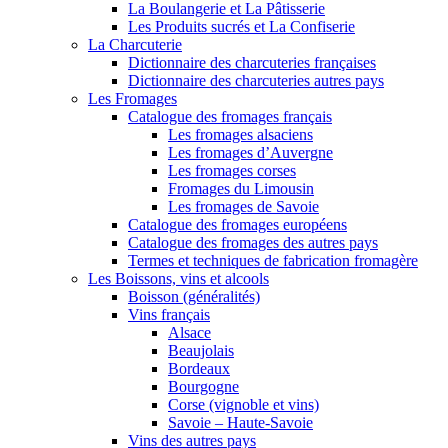
La Boulangerie et La Pâtisserie
Les Produits sucrés et La Confiserie
La Charcuterie
Dictionnaire des charcuteries françaises
Dictionnaire des charcuteries autres pays
Les Fromages
Catalogue des fromages français
Les fromages alsaciens
Les fromages d’Auvergne
Les fromages corses
Fromages du Limousin
Les fromages de Savoie
Catalogue des fromages européens
Catalogue des fromages des autres pays
Termes et techniques de fabrication fromagère
Les Boissons, vins et alcools
Boisson (généralités)
Vins français
Alsace
Beaujolais
Bordeaux
Bourgogne
Corse (vignoble et vins)
Savoie – Haute-Savoie
Vins des autres pays