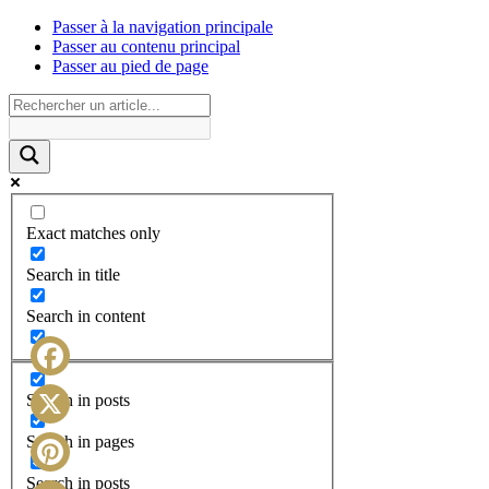
Passer à la navigation principale
Passer au contenu principal
Passer au pied de page
Exact matches only
Search in title
Search in content
Facebook
Search in posts
X
Search in pages
Search in posts
Pinterest