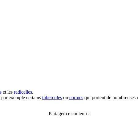
s
et les
radicelles
.
 par exemple certains
tubercules
ou
cormes
qui porten
t
de
nombreuses ra
Partager ce contenu :
Facebook