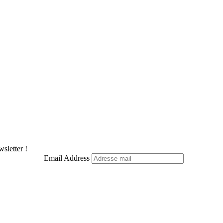
X
Pinterest
LinkedIn
WhatsApp
Telegram
sletter !
Email Address
Facebook