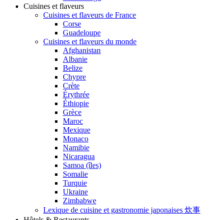
Cuisines et flaveurs
Cuisines et flaveurs de France
Corse
Guadeloupe
Cuisines et flaveurs du monde
Afghanistan
Albanie
Belize
Chypre
Crète
Érythrée
Éthiopie
Grèce
Maroc
Mexique
Monaco
Namibie
Nicaragua
Samoa (îles)
Somalie
Turquie
Ukraine
Zimbabwe
Lexique de cuisine et gastronomie japonaises 炊事
Hôtels & Restaurants