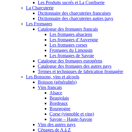
Les Produits sucrés et La Confiserie
La Charcuterie
Dictionnaire des charcuteries françaises
Dictionnaire des charcuteries autres pays
Les Fromages
Catalogue des fromages français
Les fromages alsaciens
Les fromages d’Auvergne
Les fromages corses
Fromages du Limousin
Les fromages de Savoie
Catalogue des fromages européens
Catalogue des fromages des autres pays
Termes et techniques de fabrication fromagère
Les Boissons, vins et alcools
Boisson (généralités)
Vins français
Alsace
Beaujolais
Bordeaux
Bourgogne
Corse (vignoble et vins)
Savoie – Haute-Savoie
Vins des autres pays
Cépages de A à Z