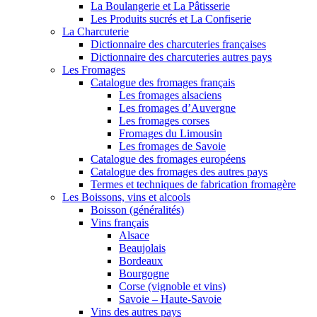
La Boulangerie et La Pâtisserie
Les Produits sucrés et La Confiserie
La Charcuterie
Dictionnaire des charcuteries françaises
Dictionnaire des charcuteries autres pays
Les Fromages
Catalogue des fromages français
Les fromages alsaciens
Les fromages d’Auvergne
Les fromages corses
Fromages du Limousin
Les fromages de Savoie
Catalogue des fromages européens
Catalogue des fromages des autres pays
Termes et techniques de fabrication fromagère
Les Boissons, vins et alcools
Boisson (généralités)
Vins français
Alsace
Beaujolais
Bordeaux
Bourgogne
Corse (vignoble et vins)
Savoie – Haute-Savoie
Vins des autres pays