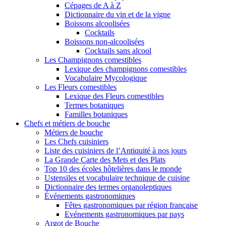
Cépages de A à Z
Dictionnaire du vin et de la vigne
Boissons alcoolisées
Cocktails
Boissons non-alcoolisées
Cocktails sans alcool
Les Champignons comestibles
Lexique des champignons comestibles
Vocabulaire Mycologique
Les Fleurs comestibles
Lexique des Fleurs comestibles
Termes botaniques
Familles botaniques
Chefs et métiers de bouche
Métiers de bouche
Les Chefs cuisiniers
Liste des cuisiniers de l’Antiquité à nos jours
La Grande Carte des Mets et des Plats
Top 10 des écoles hôtelières dans le monde
Ustensiles et vocabulaire technique de cuisine
Dictionnaire des termes organoleptiques
Événements gastronomiques
Fêtes gastronomiques par région française
Evénements gastronomiques par pays
Argot de Bouche