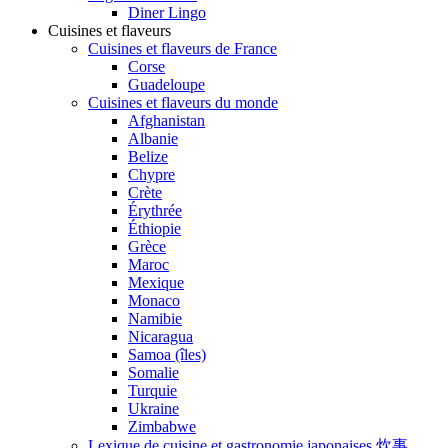
Diner Lingo
Cuisines et flaveurs
Cuisines et flaveurs de France
Corse
Guadeloupe
Cuisines et flaveurs du monde
Afghanistan
Albanie
Belize
Chypre
Crète
Érythrée
Éthiopie
Grèce
Maroc
Mexique
Monaco
Namibie
Nicaragua
Samoa (îles)
Somalie
Turquie
Ukraine
Zimbabwe
Lexique de cuisine et gastronomie japonaises 炊事