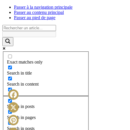
Passer à la navigation principale
Passer au contenu principal
Passer au pied de page
Exact matches only
Search in title
Search in content
Facebook
Search in posts
X
Search in pages
Search in posts
Pinterest