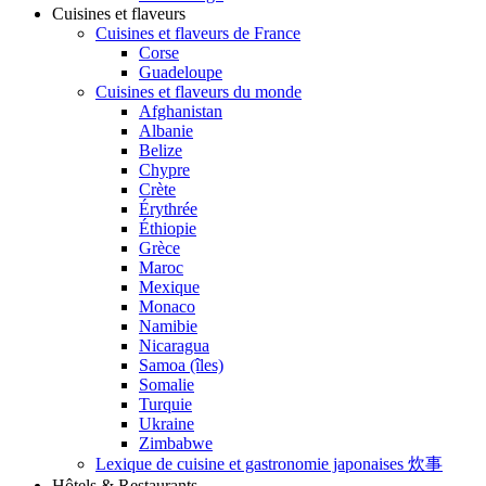
Cuisines et flaveurs
Cuisines et flaveurs de France
Corse
Guadeloupe
Cuisines et flaveurs du monde
Afghanistan
Albanie
Belize
Chypre
Crète
Érythrée
Éthiopie
Grèce
Maroc
Mexique
Monaco
Namibie
Nicaragua
Samoa (îles)
Somalie
Turquie
Ukraine
Zimbabwe
Lexique de cuisine et gastronomie japonaises 炊事
Hôtels & Restaurants