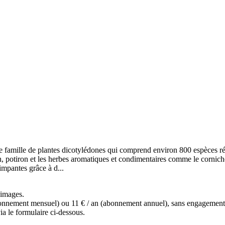
e famille de plantes dicotylédones qui comprend environ 800 espèces ré
n, potiron et les herbes aromatiques et condimentaires comme le cornich
impantes grâce à d...
s images.
(abonnement mensuel) ou 11 € / an (abonnement annuel), sans engagemen
a le formulaire ci-dessous.