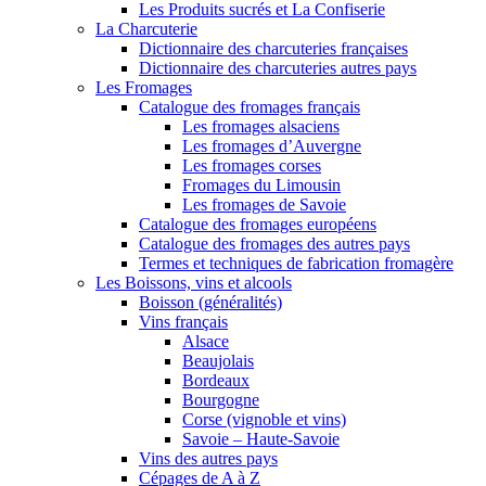
Les Produits sucrés et La Confiserie
La Charcuterie
Dictionnaire des charcuteries françaises
Dictionnaire des charcuteries autres pays
Les Fromages
Catalogue des fromages français
Les fromages alsaciens
Les fromages d’Auvergne
Les fromages corses
Fromages du Limousin
Les fromages de Savoie
Catalogue des fromages européens
Catalogue des fromages des autres pays
Termes et techniques de fabrication fromagère
Les Boissons, vins et alcools
Boisson (généralités)
Vins français
Alsace
Beaujolais
Bordeaux
Bourgogne
Corse (vignoble et vins)
Savoie – Haute-Savoie
Vins des autres pays
Cépages de A à Z