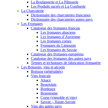
La Boulangerie et La Pâtisserie
Les Produits sucrés et La Confiserie
La Charcuterie
Dictionnaire des charcuteries françaises
Dictionnaire des charcuteries autres pays
Les Fromages
Catalogue des fromages français
Les fromages alsaciens
Les fromages d’Auvergne
Les fromages corses
Fromages du Limousin
Les fromages de Savoie
Catalogue des fromages européens
Catalogue des fromages des autres pays
Termes et techniques de fabrication fromagère
Les Boissons, vins et alcools
Boisson (généralités)
Vins français
Alsace
Beaujolais
Bordeaux
Bourgogne
Corse (vignoble et vins)
Savoie – Haute-Savoie
Vins des autres pays