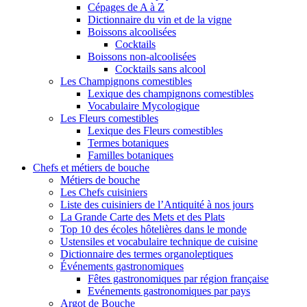
Cépages de A à Z
Dictionnaire du vin et de la vigne
Boissons alcoolisées
Cocktails
Boissons non-alcoolisées
Cocktails sans alcool
Les Champignons comestibles
Lexique des champignons comestibles
Vocabulaire Mycologique
Les Fleurs comestibles
Lexique des Fleurs comestibles
Termes botaniques
Familles botaniques
Chefs et métiers de bouche
Métiers de bouche
Les Chefs cuisiniers
Liste des cuisiniers de l’Antiquité à nos jours
La Grande Carte des Mets et des Plats
Top 10 des écoles hôtelières dans le monde
Ustensiles et vocabulaire technique de cuisine
Dictionnaire des termes organoleptiques
Événements gastronomiques
Fêtes gastronomiques par région française
Evénements gastronomiques par pays
Argot de Bouche