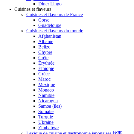
Diner Lingo
Cuisines et flaveurs
Cuisines et flaveurs de France
Corse
Guadeloupe
Cuisines et flaveurs du monde
Afghanistan
Albanie
Belize
Chypre
Crète
Érythrée
Éthiopie
Grèce
Maroc
Mexique
Monaco
Namibie
Nicaragua
Samoa (îles)
Somalie
Turquie
Ukraine
Zimbabwe
Lexique de cuisine et gastronomie japonaises 炊事