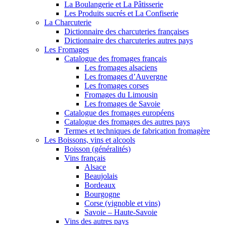
La Boulangerie et La Pâtisserie
Les Produits sucrés et La Confiserie
La Charcuterie
Dictionnaire des charcuteries françaises
Dictionnaire des charcuteries autres pays
Les Fromages
Catalogue des fromages français
Les fromages alsaciens
Les fromages d’Auvergne
Les fromages corses
Fromages du Limousin
Les fromages de Savoie
Catalogue des fromages européens
Catalogue des fromages des autres pays
Termes et techniques de fabrication fromagère
Les Boissons, vins et alcools
Boisson (généralités)
Vins français
Alsace
Beaujolais
Bordeaux
Bourgogne
Corse (vignoble et vins)
Savoie – Haute-Savoie
Vins des autres pays