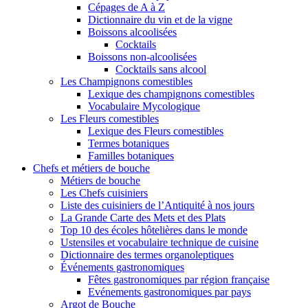
Cépages de A à Z
Dictionnaire du vin et de la vigne
Boissons alcoolisées
Cocktails
Boissons non-alcoolisées
Cocktails sans alcool
Les Champignons comestibles
Lexique des champignons comestibles
Vocabulaire Mycologique
Les Fleurs comestibles
Lexique des Fleurs comestibles
Termes botaniques
Familles botaniques
Chefs et métiers de bouche
Métiers de bouche
Les Chefs cuisiniers
Liste des cuisiniers de l’Antiquité à nos jours
La Grande Carte des Mets et des Plats
Top 10 des écoles hôtelières dans le monde
Ustensiles et vocabulaire technique de cuisine
Dictionnaire des termes organoleptiques
Événements gastronomiques
Fêtes gastronomiques par région française
Evénements gastronomiques par pays
Argot de Bouche