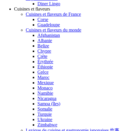
Diner Lingo
Cuisines et flaveurs
Cuisines et flaveurs de France
Corse
Guadeloupe
Cuisines et flaveurs du monde
Afghanistan
Albanie
Belize
Chypre
Crète
Érythrée
Éthiopie
Grèce
Maroc
Mexique
Monaco
Namibie
Nicaragua
Samoa (îles)
Somalie
Turquie
Ukraine
Zimbabwe
Lexique de cuisine et gastronomie japonaises 炊事