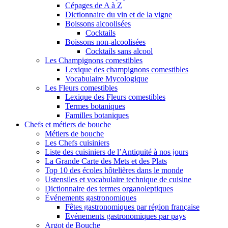
Cépages de A à Z
Dictionnaire du vin et de la vigne
Boissons alcoolisées
Cocktails
Boissons non-alcoolisées
Cocktails sans alcool
Les Champignons comestibles
Lexique des champignons comestibles
Vocabulaire Mycologique
Les Fleurs comestibles
Lexique des Fleurs comestibles
Termes botaniques
Familles botaniques
Chefs et métiers de bouche
Métiers de bouche
Les Chefs cuisiniers
Liste des cuisiniers de l’Antiquité à nos jours
La Grande Carte des Mets et des Plats
Top 10 des écoles hôtelières dans le monde
Ustensiles et vocabulaire technique de cuisine
Dictionnaire des termes organoleptiques
Événements gastronomiques
Fêtes gastronomiques par région française
Evénements gastronomiques par pays
Argot de Bouche