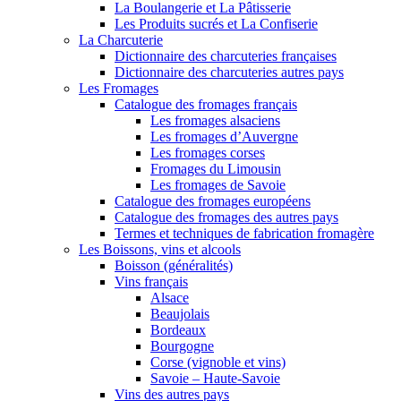
La Boulangerie et La Pâtisserie
Les Produits sucrés et La Confiserie
La Charcuterie
Dictionnaire des charcuteries françaises
Dictionnaire des charcuteries autres pays
Les Fromages
Catalogue des fromages français
Les fromages alsaciens
Les fromages d’Auvergne
Les fromages corses
Fromages du Limousin
Les fromages de Savoie
Catalogue des fromages européens
Catalogue des fromages des autres pays
Termes et techniques de fabrication fromagère
Les Boissons, vins et alcools
Boisson (généralités)
Vins français
Alsace
Beaujolais
Bordeaux
Bourgogne
Corse (vignoble et vins)
Savoie – Haute-Savoie
Vins des autres pays