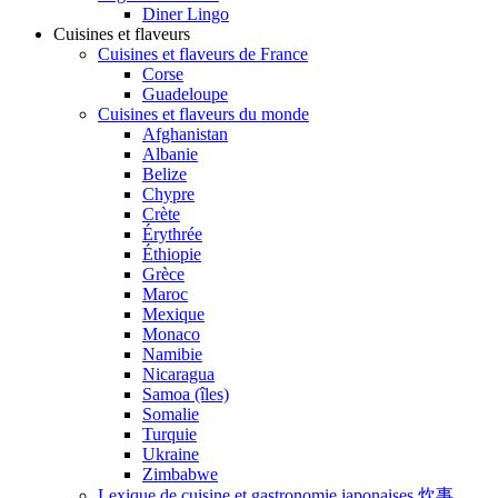
Diner Lingo
Cuisines et flaveurs
Cuisines et flaveurs de France
Corse
Guadeloupe
Cuisines et flaveurs du monde
Afghanistan
Albanie
Belize
Chypre
Crète
Érythrée
Éthiopie
Grèce
Maroc
Mexique
Monaco
Namibie
Nicaragua
Samoa (îles)
Somalie
Turquie
Ukraine
Zimbabwe
Lexique de cuisine et gastronomie japonaises 炊事