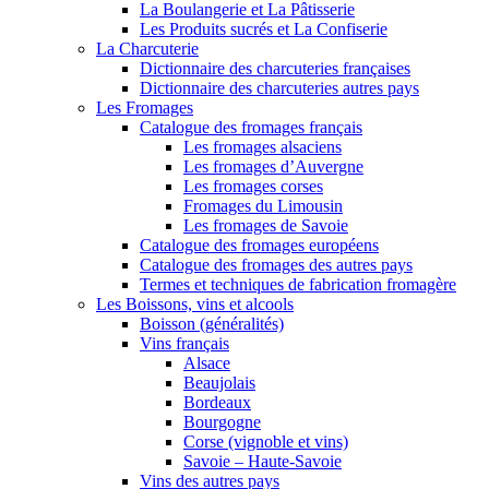
La Boulangerie et La Pâtisserie
Les Produits sucrés et La Confiserie
La Charcuterie
Dictionnaire des charcuteries françaises
Dictionnaire des charcuteries autres pays
Les Fromages
Catalogue des fromages français
Les fromages alsaciens
Les fromages d’Auvergne
Les fromages corses
Fromages du Limousin
Les fromages de Savoie
Catalogue des fromages européens
Catalogue des fromages des autres pays
Termes et techniques de fabrication fromagère
Les Boissons, vins et alcools
Boisson (généralités)
Vins français
Alsace
Beaujolais
Bordeaux
Bourgogne
Corse (vignoble et vins)
Savoie – Haute-Savoie
Vins des autres pays