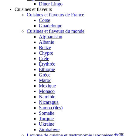
Diner Lingo
Cuisines et flaveurs
Cuisines et flaveurs de France
Corse
Guadeloupe
Cuisines et flaveurs du monde
Afghanistan
Albanie
Belize
Chypre
Crète
Érythrée
Éthiopie
Grèce
Maroc
Mexique
Monaco
Namibie
Nicaragua
Samoa (îles)
Somalie
Turquie
Ukraine
Zimbabwe
Lexique de cuisine et gastronomie japonaises 炊事