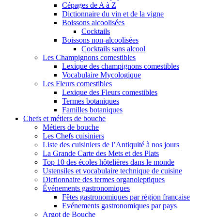
Cépages de A à Z
Dictionnaire du vin et de la vigne
Boissons alcoolisées
Cocktails
Boissons non-alcoolisées
Cocktails sans alcool
Les Champignons comestibles
Lexique des champignons comestibles
Vocabulaire Mycologique
Les Fleurs comestibles
Lexique des Fleurs comestibles
Termes botaniques
Familles botaniques
Chefs et métiers de bouche
Métiers de bouche
Les Chefs cuisiniers
Liste des cuisiniers de l’Antiquité à nos jours
La Grande Carte des Mets et des Plats
Top 10 des écoles hôtelières dans le monde
Ustensiles et vocabulaire technique de cuisine
Dictionnaire des termes organoleptiques
Événements gastronomiques
Fêtes gastronomiques par région française
Evénements gastronomiques par pays
Argot de Bouche