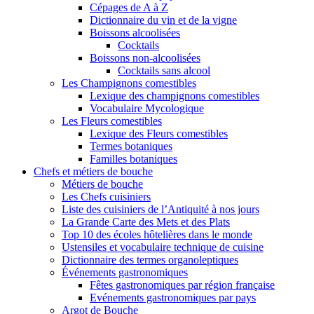
Cépages de A à Z
Dictionnaire du vin et de la vigne
Boissons alcoolisées
Cocktails
Boissons non-alcoolisées
Cocktails sans alcool
Les Champignons comestibles
Lexique des champignons comestibles
Vocabulaire Mycologique
Les Fleurs comestibles
Lexique des Fleurs comestibles
Termes botaniques
Familles botaniques
Chefs et métiers de bouche
Métiers de bouche
Les Chefs cuisiniers
Liste des cuisiniers de l’Antiquité à nos jours
La Grande Carte des Mets et des Plats
Top 10 des écoles hôtelières dans le monde
Ustensiles et vocabulaire technique de cuisine
Dictionnaire des termes organoleptiques
Événements gastronomiques
Fêtes gastronomiques par région française
Evénements gastronomiques par pays
Argot de Bouche