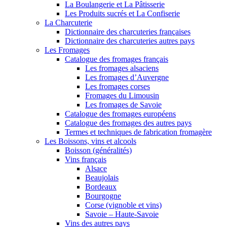
La Boulangerie et La Pâtisserie
Les Produits sucrés et La Confiserie
La Charcuterie
Dictionnaire des charcuteries françaises
Dictionnaire des charcuteries autres pays
Les Fromages
Catalogue des fromages français
Les fromages alsaciens
Les fromages d’Auvergne
Les fromages corses
Fromages du Limousin
Les fromages de Savoie
Catalogue des fromages européens
Catalogue des fromages des autres pays
Termes et techniques de fabrication fromagère
Les Boissons, vins et alcools
Boisson (généralités)
Vins français
Alsace
Beaujolais
Bordeaux
Bourgogne
Corse (vignoble et vins)
Savoie – Haute-Savoie
Vins des autres pays