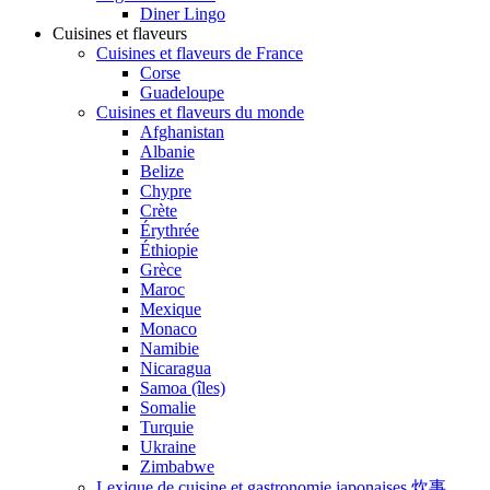
Diner Lingo
Cuisines et flaveurs
Cuisines et flaveurs de France
Corse
Guadeloupe
Cuisines et flaveurs du monde
Afghanistan
Albanie
Belize
Chypre
Crète
Érythrée
Éthiopie
Grèce
Maroc
Mexique
Monaco
Namibie
Nicaragua
Samoa (îles)
Somalie
Turquie
Ukraine
Zimbabwe
Lexique de cuisine et gastronomie japonaises 炊事