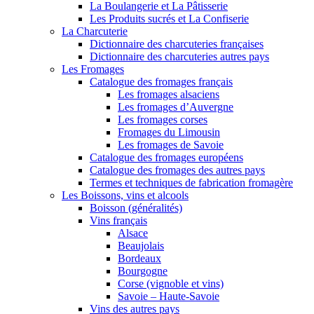
La Boulangerie et La Pâtisserie
Les Produits sucrés et La Confiserie
La Charcuterie
Dictionnaire des charcuteries françaises
Dictionnaire des charcuteries autres pays
Les Fromages
Catalogue des fromages français
Les fromages alsaciens
Les fromages d’Auvergne
Les fromages corses
Fromages du Limousin
Les fromages de Savoie
Catalogue des fromages européens
Catalogue des fromages des autres pays
Termes et techniques de fabrication fromagère
Les Boissons, vins et alcools
Boisson (généralités)
Vins français
Alsace
Beaujolais
Bordeaux
Bourgogne
Corse (vignoble et vins)
Savoie – Haute-Savoie
Vins des autres pays