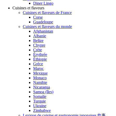
Diner Lingo
Cuisines et flaveurs
Cuisines et flaveurs de France
Corse
Guadeloupe
Cuisines et flaveurs du monde
Afghanistan
Albanie
Belize
Chypre
Crète
Érythrée
Éthiopie
Grèce
Maroc
Mexique
Monaco
Namibie
Nicaragua
Samoa (îles)
Somalie
Turquie
Ukraine
Zimbabwe
Lexique de cuisine et gastronomie japonaises 炊事