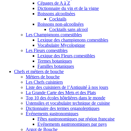
Cépages de A à Z
Dictionnaire du vin et de la vigne
Boissons alcoolisées
Cocktails
Boissons non-alcoolisées
Cocktails sans alcool
Les Champignons comestibles
Lexique des champignons comestibles
Vocabulaire Mycologique
Les Fleurs comestibles
Lexique des Fleurs comestibles
Termes botaniques
Familles botaniques
Chefs et métiers de bouche
Métiers de bouche
Les Chefs cuisiniers
Liste des cuisiniers de l’Antiquité à nos jours
La Grande Carte des Mets et des Plats
Top 10 des écoles hôtelières dans le monde
Ustensiles et vocabulaire technique de cuisine
Dictionnaire des termes organoleptiques
Événements gastronomiques
Fêtes gastronomiques par région française
Evénements gastronomiques par pays
Argot de Bouche