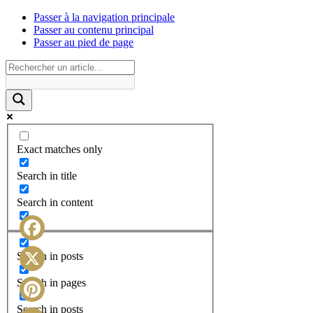
Passer à la navigation principale
Passer au contenu principal
Passer au pied de page
Exact matches only
Search in title
Search in content
Facebook
Search in posts
X
Search in pages
Search in posts
Pinterest