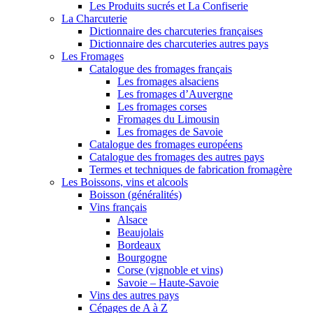
Les Produits sucrés et La Confiserie
La Charcuterie
Dictionnaire des charcuteries françaises
Dictionnaire des charcuteries autres pays
Les Fromages
Catalogue des fromages français
Les fromages alsaciens
Les fromages d’Auvergne
Les fromages corses
Fromages du Limousin
Les fromages de Savoie
Catalogue des fromages européens
Catalogue des fromages des autres pays
Termes et techniques de fabrication fromagère
Les Boissons, vins et alcools
Boisson (généralités)
Vins français
Alsace
Beaujolais
Bordeaux
Bourgogne
Corse (vignoble et vins)
Savoie – Haute-Savoie
Vins des autres pays
Cépages de A à Z