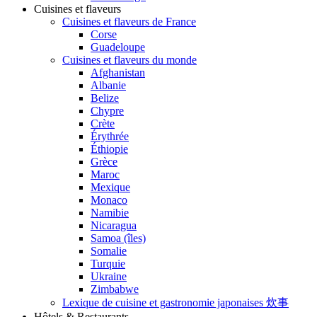
Cuisines et flaveurs
Cuisines et flaveurs de France
Corse
Guadeloupe
Cuisines et flaveurs du monde
Afghanistan
Albanie
Belize
Chypre
Crète
Érythrée
Éthiopie
Grèce
Maroc
Mexique
Monaco
Namibie
Nicaragua
Samoa (îles)
Somalie
Turquie
Ukraine
Zimbabwe
Lexique de cuisine et gastronomie japonaises 炊事
Hôtels & Restaurants