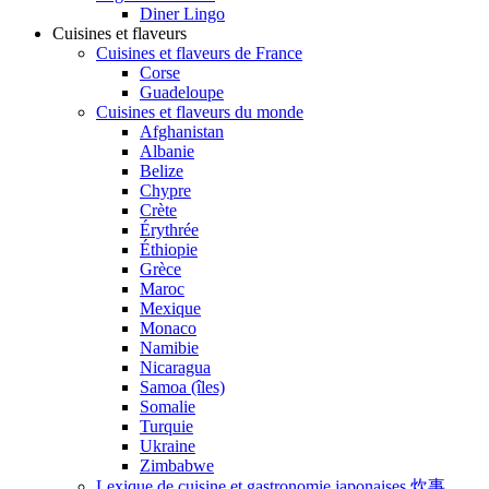
Diner Lingo
Cuisines et flaveurs
Cuisines et flaveurs de France
Corse
Guadeloupe
Cuisines et flaveurs du monde
Afghanistan
Albanie
Belize
Chypre
Crète
Érythrée
Éthiopie
Grèce
Maroc
Mexique
Monaco
Namibie
Nicaragua
Samoa (îles)
Somalie
Turquie
Ukraine
Zimbabwe
Lexique de cuisine et gastronomie japonaises 炊事