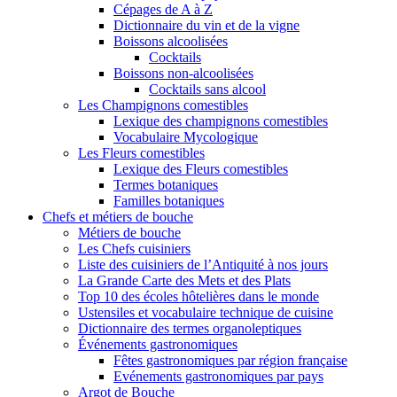
Cépages de A à Z
Dictionnaire du vin et de la vigne
Boissons alcoolisées
Cocktails
Boissons non-alcoolisées
Cocktails sans alcool
Les Champignons comestibles
Lexique des champignons comestibles
Vocabulaire Mycologique
Les Fleurs comestibles
Lexique des Fleurs comestibles
Termes botaniques
Familles botaniques
Chefs et métiers de bouche
Métiers de bouche
Les Chefs cuisiniers
Liste des cuisiniers de l’Antiquité à nos jours
La Grande Carte des Mets et des Plats
Top 10 des écoles hôtelières dans le monde
Ustensiles et vocabulaire technique de cuisine
Dictionnaire des termes organoleptiques
Événements gastronomiques
Fêtes gastronomiques par région française
Evénements gastronomiques par pays
Argot de Bouche