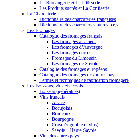
La Boulangerie et La Pâtisserie
Les Produits sucrés et La Confiserie
La Charcuterie
Dictionnaire des charcuteries françaises
Dictionnaire des charcuteries autres pays
Les Fromages
Catalogue des fromages français
Les fromages alsaciens
Les fromages d’Auvergne
Les fromages corses
Fromages du Limousin
Les fromages de Savoie
Catalogue des fromages européens
Catalogue des fromages des autres pays
Termes et techniques de fabrication fromagère
Les Boissons, vins et alcools
Boisson (généralités)
Vins français
Alsace
Beaujolais
Bordeaux
Bourgogne
Corse (vignoble et vins)
Savoie – Haute-Savoie
Vins des autres pays