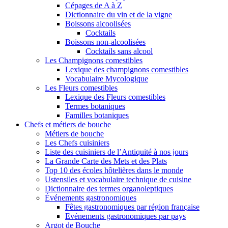
Cépages de A à Z
Dictionnaire du vin et de la vigne
Boissons alcoolisées
Cocktails
Boissons non-alcoolisées
Cocktails sans alcool
Les Champignons comestibles
Lexique des champignons comestibles
Vocabulaire Mycologique
Les Fleurs comestibles
Lexique des Fleurs comestibles
Termes botaniques
Familles botaniques
Chefs et métiers de bouche
Métiers de bouche
Les Chefs cuisiniers
Liste des cuisiniers de l’Antiquité à nos jours
La Grande Carte des Mets et des Plats
Top 10 des écoles hôtelières dans le monde
Ustensiles et vocabulaire technique de cuisine
Dictionnaire des termes organoleptiques
Événements gastronomiques
Fêtes gastronomiques par région française
Evénements gastronomiques par pays
Argot de Bouche