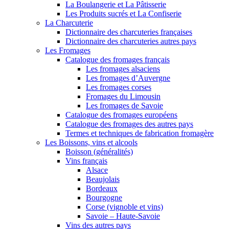
La Boulangerie et La Pâtisserie
Les Produits sucrés et La Confiserie
La Charcuterie
Dictionnaire des charcuteries françaises
Dictionnaire des charcuteries autres pays
Les Fromages
Catalogue des fromages français
Les fromages alsaciens
Les fromages d’Auvergne
Les fromages corses
Fromages du Limousin
Les fromages de Savoie
Catalogue des fromages européens
Catalogue des fromages des autres pays
Termes et techniques de fabrication fromagère
Les Boissons, vins et alcools
Boisson (généralités)
Vins français
Alsace
Beaujolais
Bordeaux
Bourgogne
Corse (vignoble et vins)
Savoie – Haute-Savoie
Vins des autres pays