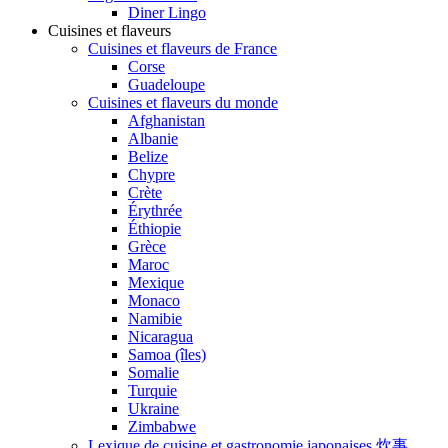
Diner Lingo
Cuisines et flaveurs
Cuisines et flaveurs de France
Corse
Guadeloupe
Cuisines et flaveurs du monde
Afghanistan
Albanie
Belize
Chypre
Crète
Érythrée
Éthiopie
Grèce
Maroc
Mexique
Monaco
Namibie
Nicaragua
Samoa (îles)
Somalie
Turquie
Ukraine
Zimbabwe
Lexique de cuisine et gastronomie japonaises 炊事