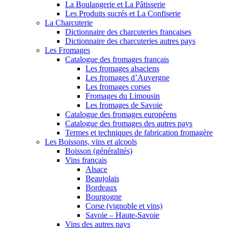
La Boulangerie et La Pâtisserie
Les Produits sucrés et La Confiserie
La Charcuterie
Dictionnaire des charcuteries françaises
Dictionnaire des charcuteries autres pays
Les Fromages
Catalogue des fromages français
Les fromages alsaciens
Les fromages d’Auvergne
Les fromages corses
Fromages du Limousin
Les fromages de Savoie
Catalogue des fromages européens
Catalogue des fromages des autres pays
Termes et techniques de fabrication fromagère
Les Boissons, vins et alcools
Boisson (généralités)
Vins français
Alsace
Beaujolais
Bordeaux
Bourgogne
Corse (vignoble et vins)
Savoie – Haute-Savoie
Vins des autres pays