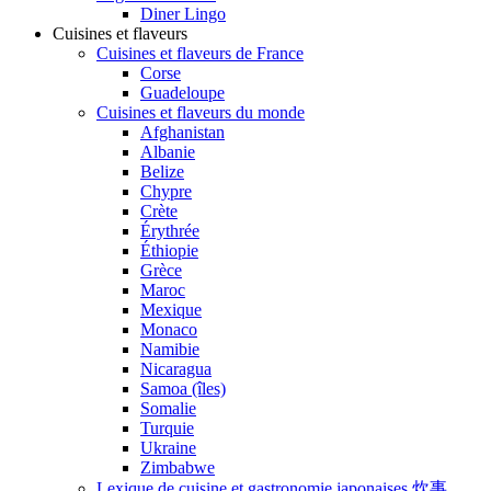
Diner Lingo
Cuisines et flaveurs
Cuisines et flaveurs de France
Corse
Guadeloupe
Cuisines et flaveurs du monde
Afghanistan
Albanie
Belize
Chypre
Crète
Érythrée
Éthiopie
Grèce
Maroc
Mexique
Monaco
Namibie
Nicaragua
Samoa (îles)
Somalie
Turquie
Ukraine
Zimbabwe
Lexique de cuisine et gastronomie japonaises 炊事