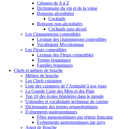
Cépages de A à Z
Dictionnaire du vin et de la vigne
Boissons alcoolisées
Cocktails
Boissons non-alcoolisées
Cocktails sans alcool
Les Champignons comestibles
Lexique des champignons comestibles
Vocabulaire Mycologique
Les Fleurs comestibles
Lexique des Fleurs comestibles
Termes botaniques
Familles botaniques
Chefs et métiers de bouche
Métiers de bouche
Les Chefs cuisiniers
Liste des cuisiniers de l’Antiquité à nos jours
La Grande Carte des Mets et des Plats
Top 10 des écoles hôtelières dans le monde
Ustensiles et vocabulaire technique de cuisine
Dictionnaire des termes organoleptiques
Événements gastronomiques
Fêtes gastronomiques par région française
Evénements gastronomiques par pays
Argot de Bouche