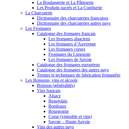
La Boulangerie et La Pâtisserie
Les Produits sucrés et La Confiserie
La Charcuterie
Dictionnaire des charcuteries françaises
Dictionnaire des charcuteries autres pays
Les Fromages
Catalogue des fromages français
Les fromages alsaciens
Les fromages d’Auvergne
Les fromages corses
Fromages du Limousin
Les fromages de Savoie
Catalogue des fromages européens
Catalogue des fromages des autres pays
Termes et techniques de fabrication fromagère
Les Boissons, vins et alcools
Boisson (généralités)
Vins français
Alsace
Beaujolais
Bordeaux
Bourgogne
Corse (vignoble et vins)
Savoie – Haute-Savoie
Vins des autres pays