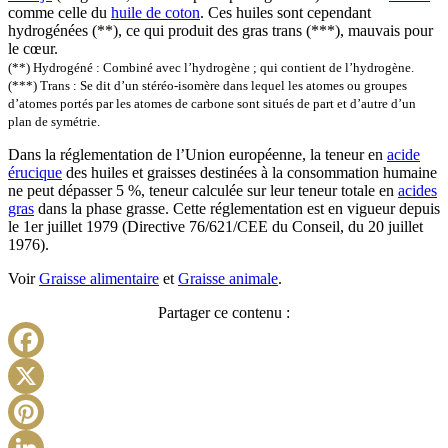
comme celle du
huile de coton
. Ces huiles sont cependant
hydrogénées (**), ce qui produit des gras trans (***), mauvais pour
le cœur.
(**) Hydrogéné : Combiné avec l’hydrogène ; qui contient de l’hydrogène.
(***) Trans : Se dit d’un stéréo-isomère dans lequel les atomes ou groupes
d’atomes portés par les atomes de carbone sont situés de part et d’autre d’un
plan de symétrie.
Dans la réglementation de l’Union européenne, la teneur en
acide
érucique
des huiles et graisses destinées à la consommation humaine
ne peut dépasser 5 %, teneur calculée sur leur teneur totale en
acides
gras
dans la phase grasse. Cette réglementation est en vigueur depuis
le 1er juillet 1979 (Directive 76/621/CEE du Conseil, du 20 juillet
1976).
Voir
Graisse alimentaire
et
Graisse animale
.
Partager ce contenu :
Facebook
X
Pinterest