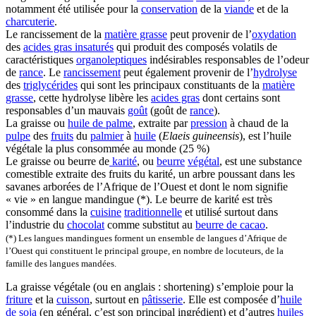
notamment été utilisée pour la
conservation
de la
viande
et de la
charcuterie
.
Le rancissement de la
matière grasse
peut provenir de l’
oxydation
des
acides gras insaturés
qui produit des composés volatils de
caractéristiques
organoleptiques
indésirables responsables de l’odeur
de
rance
. Le
rancissement
peut également provenir de l’
hydrolyse
des
triglycérides
qui sont les principaux constituants de la
matière
grasse
, cette hydrolyse libère les
acides gras
dont certains sont
responsables d’un mauvais
goût
(goût de
rance
).
La graisse ou
huile de palme
, extraite par
pression
à chaud de la
pulpe
des
fruits
du
palmier
à
huile
(
Elaeis guineensis
), est l’huile
végétale la plus consommée au monde (25 %)
Le graisse ou beurre de
karité
, ou
beurre
végétal
, est une substance
comestible extraite des fruits du karité, un arbre poussant dans les
savanes arborées de l’Afrique de l’Ouest et dont le nom signifie
« vie » en langue mandingue (*). Le beurre de karité est très
consommé dans la
cuisine
traditionnelle
et utilisé surtout dans
l’industrie du
chocolat
comme substitut au
beurre de cacao
.
(*) Les langues mandingues forment un ensemble de langues d’Afrique de
l’Ouest qui constituent le principal groupe, en nombre de locuteurs, de la
famille des langues mandées.
La graisse végétale (ou en anglais : shortening) s’emploie pour la
friture
et la
cuisson
, surtout en
pâtisserie
. Elle est composée d’
huile
de soja
(en général, c’est son principal ingrédient) et d’autres
huiles