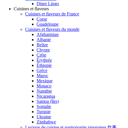
Diner Lingo
Cuisines et flaveurs
Cuisines et flaveurs de France
Corse
Guadeloupe
Cuisines et flaveurs du monde
Afghanistan
Albanie
Belize
Chypre
Crète
Érythrée
Éthiopie
Grèce
Maroc
Mexique
Monaco
Namibie
Nicaragua
Samoa (îles)
Somalie
Turquie
Ukraine
Zimbabwe
Lexique de cuisine et gastronomie japonaises 炊事