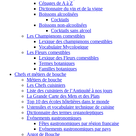
Cépages de A à Z
Dictionnaire du vin et de la vigne
Boissons alcoolisées
Cocktails
Boissons non-alcoolisées
Cocktails sans alcool
Les Champignons comestibles
Lexique des champignons comestibles
Vocabulaire Mycologique
Les Fleurs comestibles
Lexique des Fleurs comestibles
Termes botaniques
Familles botaniques
Chefs et métiers de bouche
Métiers de bouche
Les Chefs cuisiniers
Liste des cuisiniers de l’Antiquité à nos jours
La Grande Carte des Mets et des Plats
Top 10 des écoles hôtelières dans le monde
Ustensiles et vocabulaire technique de cuisine
Dictionnaire des termes organoleptiques
Événements gastronomiques
Fêtes gastronomiques par région française
Evénements gastronomiques par pays
Argot de Bouche