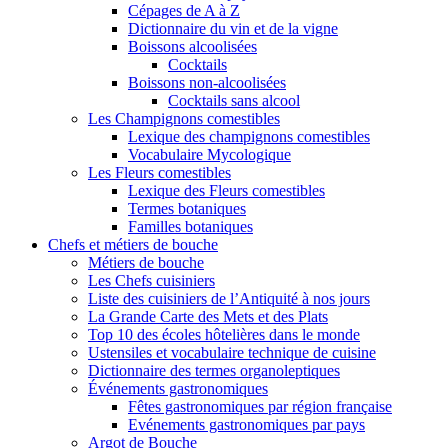
Cépages de A à Z
Dictionnaire du vin et de la vigne
Boissons alcoolisées
Cocktails
Boissons non-alcoolisées
Cocktails sans alcool
Les Champignons comestibles
Lexique des champignons comestibles
Vocabulaire Mycologique
Les Fleurs comestibles
Lexique des Fleurs comestibles
Termes botaniques
Familles botaniques
Chefs et métiers de bouche
Métiers de bouche
Les Chefs cuisiniers
Liste des cuisiniers de l’Antiquité à nos jours
La Grande Carte des Mets et des Plats
Top 10 des écoles hôtelières dans le monde
Ustensiles et vocabulaire technique de cuisine
Dictionnaire des termes organoleptiques
Événements gastronomiques
Fêtes gastronomiques par région française
Evénements gastronomiques par pays
Argot de Bouche