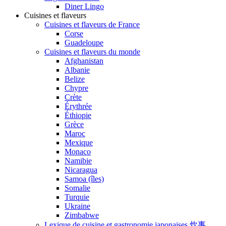
Diner Lingo
Cuisines et flaveurs
Cuisines et flaveurs de France
Corse
Guadeloupe
Cuisines et flaveurs du monde
Afghanistan
Albanie
Belize
Chypre
Crète
Érythrée
Éthiopie
Grèce
Maroc
Mexique
Monaco
Namibie
Nicaragua
Samoa (îles)
Somalie
Turquie
Ukraine
Zimbabwe
Lexique de cuisine et gastronomie japonaises 炊事