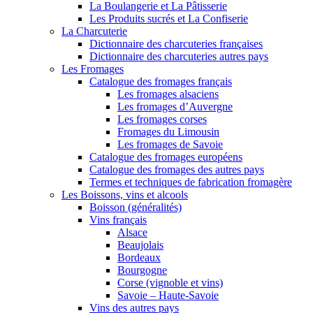
La Boulangerie et La Pâtisserie
Les Produits sucrés et La Confiserie
La Charcuterie
Dictionnaire des charcuteries françaises
Dictionnaire des charcuteries autres pays
Les Fromages
Catalogue des fromages français
Les fromages alsaciens
Les fromages d’Auvergne
Les fromages corses
Fromages du Limousin
Les fromages de Savoie
Catalogue des fromages européens
Catalogue des fromages des autres pays
Termes et techniques de fabrication fromagère
Les Boissons, vins et alcools
Boisson (généralités)
Vins français
Alsace
Beaujolais
Bordeaux
Bourgogne
Corse (vignoble et vins)
Savoie – Haute-Savoie
Vins des autres pays