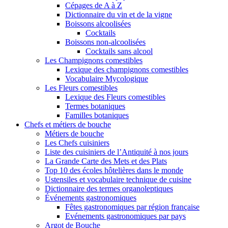
Cépages de A à Z
Dictionnaire du vin et de la vigne
Boissons alcoolisées
Cocktails
Boissons non-alcoolisées
Cocktails sans alcool
Les Champignons comestibles
Lexique des champignons comestibles
Vocabulaire Mycologique
Les Fleurs comestibles
Lexique des Fleurs comestibles
Termes botaniques
Familles botaniques
Chefs et métiers de bouche
Métiers de bouche
Les Chefs cuisiniers
Liste des cuisiniers de l’Antiquité à nos jours
La Grande Carte des Mets et des Plats
Top 10 des écoles hôtelières dans le monde
Ustensiles et vocabulaire technique de cuisine
Dictionnaire des termes organoleptiques
Événements gastronomiques
Fêtes gastronomiques par région française
Evénements gastronomiques par pays
Argot de Bouche