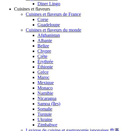
Diner Lingo
Cuisines et flaveurs
Cuisines et flaveurs de France
Corse
Guadeloupe
Cuisines et flaveurs du monde
Afghanistan
Albanie
Belize
Chypre
Crète
Érythrée
Éthiopie
Grèce
Maroc
Mexique
Monaco
Namibie
Nicaragua
Samoa (îles)
Somalie
Turquie
Ukraine
Zimbabwe
Lexique de cuisine et gastronomie japonaises 炊事