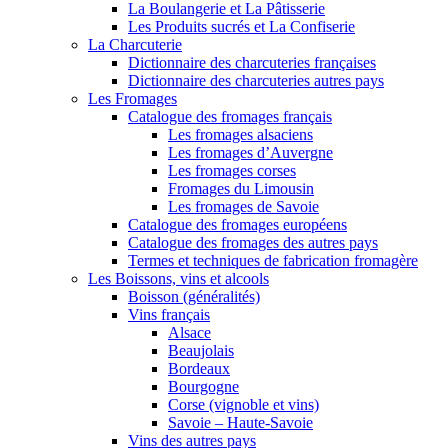
La Boulangerie et La Pâtisserie
Les Produits sucrés et La Confiserie
La Charcuterie
Dictionnaire des charcuteries françaises
Dictionnaire des charcuteries autres pays
Les Fromages
Catalogue des fromages français
Les fromages alsaciens
Les fromages d’Auvergne
Les fromages corses
Fromages du Limousin
Les fromages de Savoie
Catalogue des fromages européens
Catalogue des fromages des autres pays
Termes et techniques de fabrication fromagère
Les Boissons, vins et alcools
Boisson (généralités)
Vins français
Alsace
Beaujolais
Bordeaux
Bourgogne
Corse (vignoble et vins)
Savoie – Haute-Savoie
Vins des autres pays