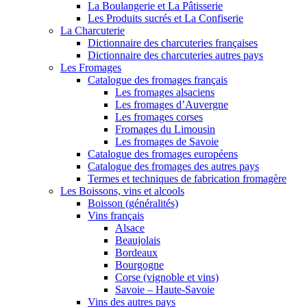
La Boulangerie et La Pâtisserie
Les Produits sucrés et La Confiserie
La Charcuterie
Dictionnaire des charcuteries françaises
Dictionnaire des charcuteries autres pays
Les Fromages
Catalogue des fromages français
Les fromages alsaciens
Les fromages d’Auvergne
Les fromages corses
Fromages du Limousin
Les fromages de Savoie
Catalogue des fromages européens
Catalogue des fromages des autres pays
Termes et techniques de fabrication fromagère
Les Boissons, vins et alcools
Boisson (généralités)
Vins français
Alsace
Beaujolais
Bordeaux
Bourgogne
Corse (vignoble et vins)
Savoie – Haute-Savoie
Vins des autres pays