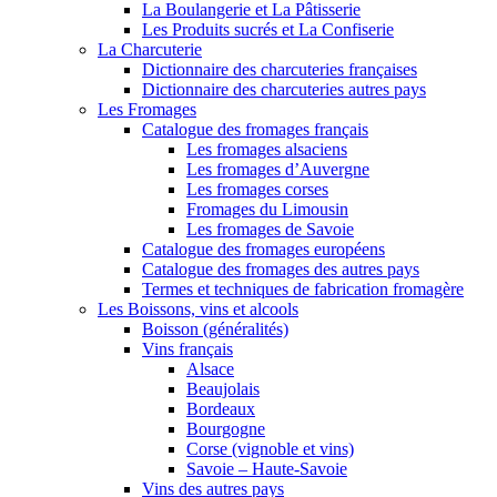
La Boulangerie et La Pâtisserie
Les Produits sucrés et La Confiserie
La Charcuterie
Dictionnaire des charcuteries françaises
Dictionnaire des charcuteries autres pays
Les Fromages
Catalogue des fromages français
Les fromages alsaciens
Les fromages d’Auvergne
Les fromages corses
Fromages du Limousin
Les fromages de Savoie
Catalogue des fromages européens
Catalogue des fromages des autres pays
Termes et techniques de fabrication fromagère
Les Boissons, vins et alcools
Boisson (généralités)
Vins français
Alsace
Beaujolais
Bordeaux
Bourgogne
Corse (vignoble et vins)
Savoie – Haute-Savoie
Vins des autres pays