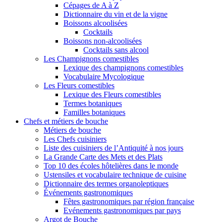
Cépages de A à Z
Dictionnaire du vin et de la vigne
Boissons alcoolisées
Cocktails
Boissons non-alcoolisées
Cocktails sans alcool
Les Champignons comestibles
Lexique des champignons comestibles
Vocabulaire Mycologique
Les Fleurs comestibles
Lexique des Fleurs comestibles
Termes botaniques
Familles botaniques
Chefs et métiers de bouche
Métiers de bouche
Les Chefs cuisiniers
Liste des cuisiniers de l’Antiquité à nos jours
La Grande Carte des Mets et des Plats
Top 10 des écoles hôtelières dans le monde
Ustensiles et vocabulaire technique de cuisine
Dictionnaire des termes organoleptiques
Événements gastronomiques
Fêtes gastronomiques par région française
Evénements gastronomiques par pays
Argot de Bouche