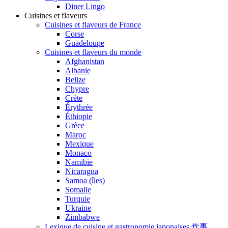
Diner Lingo
Cuisines et flaveurs
Cuisines et flaveurs de France
Corse
Guadeloupe
Cuisines et flaveurs du monde
Afghanistan
Albanie
Belize
Chypre
Crète
Érythrée
Éthiopie
Grèce
Maroc
Mexique
Monaco
Namibie
Nicaragua
Samoa (îles)
Somalie
Turquie
Ukraine
Zimbabwe
Lexique de cuisine et gastronomie japonaises 炊事