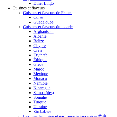
Diner Lingo
Cuisines et flaveurs
Cuisines et flaveurs de France
Corse
Guadeloupe
Cuisines et flaveurs du monde
Afghanistan
Albanie
Belize
Chypre
Crète
Érythrée
Éthiopie
Grèce
Maroc
Mexique
Monaco
Namibie
Nicaragua
Samoa (îles)
Somalie
Turquie
Ukraine
Zimbabwe
Lexique de cuisine et gastronomie japonaises 炊事