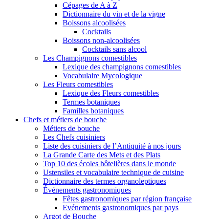
Cépages de A à Z
Dictionnaire du vin et de la vigne
Boissons alcoolisées
Cocktails
Boissons non-alcoolisées
Cocktails sans alcool
Les Champignons comestibles
Lexique des champignons comestibles
Vocabulaire Mycologique
Les Fleurs comestibles
Lexique des Fleurs comestibles
Termes botaniques
Familles botaniques
Chefs et métiers de bouche
Métiers de bouche
Les Chefs cuisiniers
Liste des cuisiniers de l’Antiquité à nos jours
La Grande Carte des Mets et des Plats
Top 10 des écoles hôtelières dans le monde
Ustensiles et vocabulaire technique de cuisine
Dictionnaire des termes organoleptiques
Événements gastronomiques
Fêtes gastronomiques par région française
Evénements gastronomiques par pays
Argot de Bouche