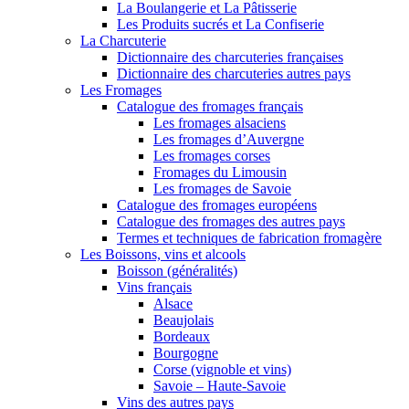
La Boulangerie et La Pâtisserie
Les Produits sucrés et La Confiserie
La Charcuterie
Dictionnaire des charcuteries françaises
Dictionnaire des charcuteries autres pays
Les Fromages
Catalogue des fromages français
Les fromages alsaciens
Les fromages d’Auvergne
Les fromages corses
Fromages du Limousin
Les fromages de Savoie
Catalogue des fromages européens
Catalogue des fromages des autres pays
Termes et techniques de fabrication fromagère
Les Boissons, vins et alcools
Boisson (généralités)
Vins français
Alsace
Beaujolais
Bordeaux
Bourgogne
Corse (vignoble et vins)
Savoie – Haute-Savoie
Vins des autres pays