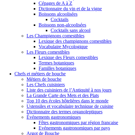
Cépages de A à Z
Dictionnaire du vin et de la vigne
Boissons alcoolisées
Cocktails
Boissons non-alcoolisées
Cocktails sans alcool
Les Champignons comestibles
Lexique des champignons comestibles
Vocabulaire Mycologique
Les Fleurs comestibles
Lexique des Fleurs comestibles
Termes botaniques
Familles botaniques
Chefs et métiers de bouche
Métiers de bouche
Les Chefs cuisiniers
Liste des cuisiniers de l’Antiquité à nos jours
La Grande Carte des Mets et des Plats
Top 10 des écoles hôtelières dans le monde
Ustensiles et vocabulaire technique de cuisine
Dictionnaire des termes organoleptiques
Événements gastronomiques
Fêtes gastronomiques par région française
Evénements gastronomiques par pays
Argot de Bouche