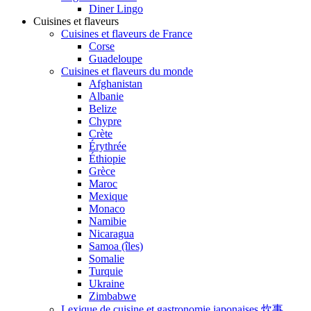
Diner Lingo
Cuisines et flaveurs
Cuisines et flaveurs de France
Corse
Guadeloupe
Cuisines et flaveurs du monde
Afghanistan
Albanie
Belize
Chypre
Crète
Érythrée
Éthiopie
Grèce
Maroc
Mexique
Monaco
Namibie
Nicaragua
Samoa (îles)
Somalie
Turquie
Ukraine
Zimbabwe
Lexique de cuisine et gastronomie japonaises 炊事