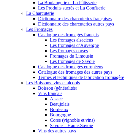
La Boulangerie et La Pâtisserie
Les Produits sucrés et La Confiserie
La Charcuterie
Dictionnaire des charcuteries françaises
Dictionnaire des charcuteries autres pays
Les Fromages
Catalogue des fromages français
Les fromages alsaciens
Les fromages d’Auvergne
Les fromages corses
Fromages du Limousin
Les fromages de Savoie
Catalogue des fromages européens
Catalogue des fromages des autres pays
Termes et techniques de fabrication fromagère
Les Boissons, vins et alcools
Boisson (généralités)
Vins français
Alsace
Beaujolais
Bordeaux
Bourgogne
Corse (vignoble et vins)
Savoie – Haute-Savoie
Vins des autres pays