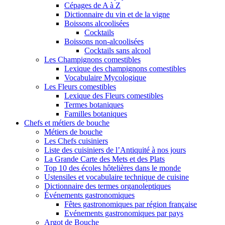
Cépages de A à Z
Dictionnaire du vin et de la vigne
Boissons alcoolisées
Cocktails
Boissons non-alcoolisées
Cocktails sans alcool
Les Champignons comestibles
Lexique des champignons comestibles
Vocabulaire Mycologique
Les Fleurs comestibles
Lexique des Fleurs comestibles
Termes botaniques
Familles botaniques
Chefs et métiers de bouche
Métiers de bouche
Les Chefs cuisiniers
Liste des cuisiniers de l’Antiquité à nos jours
La Grande Carte des Mets et des Plats
Top 10 des écoles hôtelières dans le monde
Ustensiles et vocabulaire technique de cuisine
Dictionnaire des termes organoleptiques
Événements gastronomiques
Fêtes gastronomiques par région française
Evénements gastronomiques par pays
Argot de Bouche