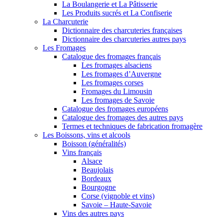
La Boulangerie et La Pâtisserie
Les Produits sucrés et La Confiserie
La Charcuterie
Dictionnaire des charcuteries françaises
Dictionnaire des charcuteries autres pays
Les Fromages
Catalogue des fromages français
Les fromages alsaciens
Les fromages d’Auvergne
Les fromages corses
Fromages du Limousin
Les fromages de Savoie
Catalogue des fromages européens
Catalogue des fromages des autres pays
Termes et techniques de fabrication fromagère
Les Boissons, vins et alcools
Boisson (généralités)
Vins français
Alsace
Beaujolais
Bordeaux
Bourgogne
Corse (vignoble et vins)
Savoie – Haute-Savoie
Vins des autres pays