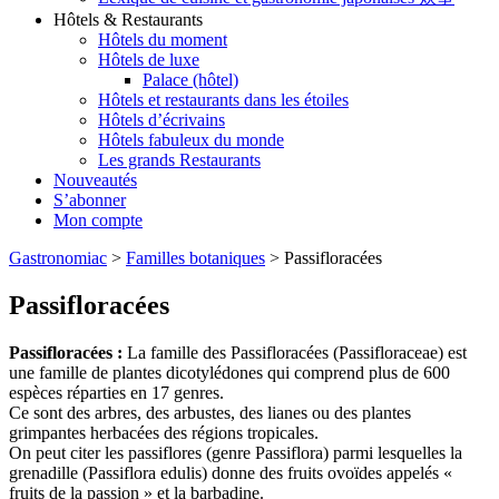
Hôtels & Restaurants
Hôtels du moment
Hôtels de luxe
Palace (hôtel)
Hôtels et restaurants dans les étoiles
Hôtels d’écrivains
Hôtels fabuleux du monde
Les grands Restaurants
Nouveautés
S’abonner
Mon compte
Gastronomiac
>
Familles botaniques
>
Passifloracées
Passifloracées
Passifloracées :
La famille des Passifloracées (Passifloraceae) est
une famille de plantes dicotylédones qui comprend plus de 600
espèces réparties en 17 genres.
Ce sont des arbres, des arbustes, des lianes ou des plantes
grimpantes herbacées des régions tropicales.
On peut citer les passiflores (genre Passiflora) parmi lesquelles la
grenadille (Passiflora edulis) donne des fruits ovoïdes appelés «
fruits de la passion » et la barbadine.