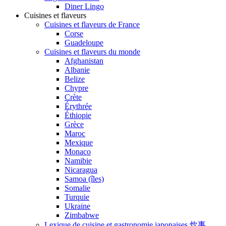
Diner Lingo
Cuisines et flaveurs
Cuisines et flaveurs de France
Corse
Guadeloupe
Cuisines et flaveurs du monde
Afghanistan
Albanie
Belize
Chypre
Crète
Érythrée
Éthiopie
Grèce
Maroc
Mexique
Monaco
Namibie
Nicaragua
Samoa (îles)
Somalie
Turquie
Ukraine
Zimbabwe
Lexique de cuisine et gastronomie japonaises 炊事