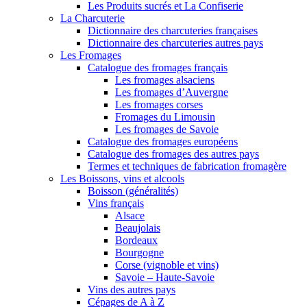
Les Produits sucrés et La Confiserie
La Charcuterie
Dictionnaire des charcuteries françaises
Dictionnaire des charcuteries autres pays
Les Fromages
Catalogue des fromages français
Les fromages alsaciens
Les fromages d’Auvergne
Les fromages corses
Fromages du Limousin
Les fromages de Savoie
Catalogue des fromages européens
Catalogue des fromages des autres pays
Termes et techniques de fabrication fromagère
Les Boissons, vins et alcools
Boisson (généralités)
Vins français
Alsace
Beaujolais
Bordeaux
Bourgogne
Corse (vignoble et vins)
Savoie – Haute-Savoie
Vins des autres pays
Cépages de A à Z