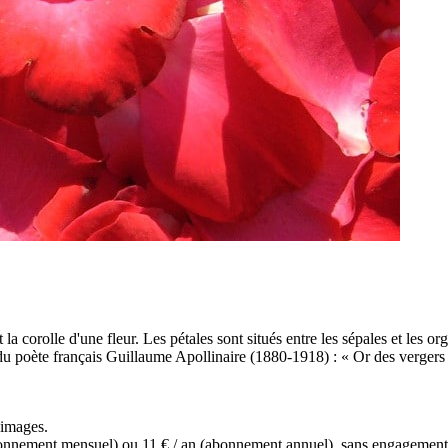
a corolle d'une fleur. Les pétales sont situés entre les sépales et les or
du poète français Guillaume Apollinaire (1880-1918) : « Or des vergers s
s images.
(abonnement mensuel) ou 11 € / an (abonnement annuel), sans engagemen