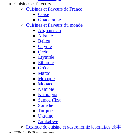
Cuisines et flaveurs
Cuisines et flaveurs de France
Corse
Guadeloupe
Cuisines et flaveurs du monde
Afghanistan
Albanie
Belize
Chypre
Crète
Érythrée
Éthiopie
Grèce
Maroc
Mexique
Monaco
Namibie
Nicaragua
Samoa (îles)
Somalie
Turquie
Ukraine
Zimbabwe
Lexique de cuisine et gastronomie japonaises 炊事
Hôtels & Restaurants