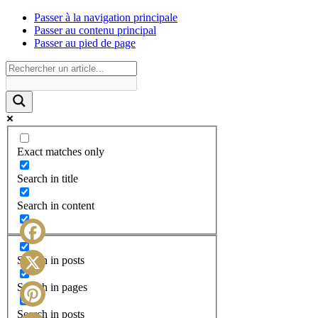
Passer à la navigation principale
Passer au contenu principal
Passer au pied de page
Exact matches only
Search in title
Search in content
Facebook
Search in posts
X
Search in pages
Search in posts
Pinterest