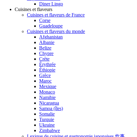
Diner Lingo
Cuisines et flaveurs
Cuisines et flaveurs de France
Corse
Guadeloupe
Cuisines et flaveurs du monde
Afghanistan
Albanie
Belize
Chypre
Crète
Érythrée
Éthiopie
Grèce
Maroc
Mexique
Monaco
Namibie
Nicaragua
Samoa (îles)
Somalie
Turquie
Ukraine
Zimbabwe
Lexique de cuisine et gastronomie japonaises 炊事