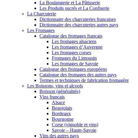
La Boulangerie et La Pâtisserie
Les Produits sucrés et La Confiserie
La Charcuterie
Dictionnaire des charcuteries françaises
Dictionnaire des charcuteries autres pays
Les Fromages
Catalogue des fromages français
Les fromages alsaciens
Les fromages d’Auvergne
Les fromages corses
Fromages du Limousin
Les fromages de Savoie
Catalogue des fromages européens
Catalogue des fromages des autres pays
Termes et techniques de fabrication fromagère
Les Boissons, vins et alcools
Boisson (généralités)
Vins français
Alsace
Beaujolais
Bordeaux
Bourgogne
Corse (vignoble et vins)
Savoie – Haute-Savoie
Vins des autres pays