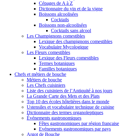
Cépages de A à Z
Dictionnaire du vin et de la vigne
Boissons alcoolisées
Cocktails
Boissons non-alcoolisées
Cocktails sans alcool
Les Champignons comestibles
Lexique des champignons comestibles
Vocabulaire Mycologique
Les Fleurs comestibles
Lexique des Fleurs comestibles
Termes botaniques
Familles botaniques
Chefs et métiers de bouche
Métiers de bouche
Les Chefs cuisiniers
Liste des cuisiniers de l’Antiquité à nos jours
La Grande Carte des Mets et des Plats
Top 10 des écoles hôtelières dans le monde
Ustensiles et vocabulaire technique de cuisine
Dictionnaire des termes organoleptiques
Événements gastronomiques
Fêtes gastronomiques par région française
Evénements gastronomiques par pays
Argot de Bouche