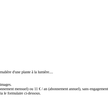
nalière d'une plante à la lumière....
s images.
(abonnement mensuel) ou 11 € / an (abonnement annuel), sans engagemen
a le formulaire ci-dessous.