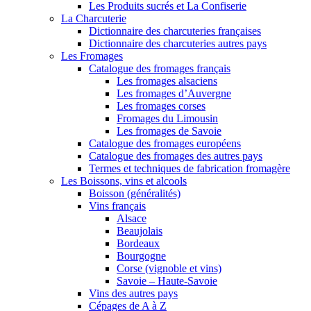
Les Produits sucrés et La Confiserie
La Charcuterie
Dictionnaire des charcuteries françaises
Dictionnaire des charcuteries autres pays
Les Fromages
Catalogue des fromages français
Les fromages alsaciens
Les fromages d’Auvergne
Les fromages corses
Fromages du Limousin
Les fromages de Savoie
Catalogue des fromages européens
Catalogue des fromages des autres pays
Termes et techniques de fabrication fromagère
Les Boissons, vins et alcools
Boisson (généralités)
Vins français
Alsace
Beaujolais
Bordeaux
Bourgogne
Corse (vignoble et vins)
Savoie – Haute-Savoie
Vins des autres pays
Cépages de A à Z