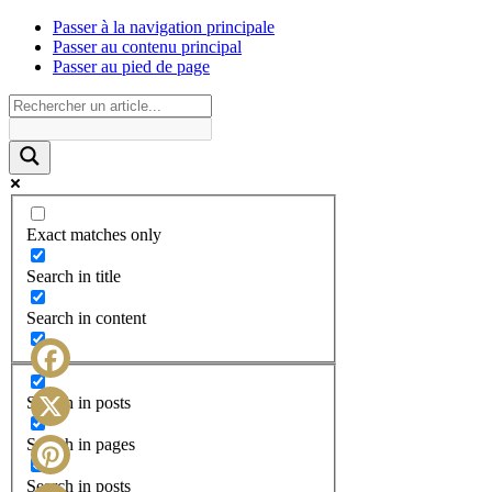
Passer à la navigation principale
Passer au contenu principal
Passer au pied de page
Exact matches only
Search in title
Search in content
Facebook
Search in posts
X
Search in pages
Search in posts
Pinterest