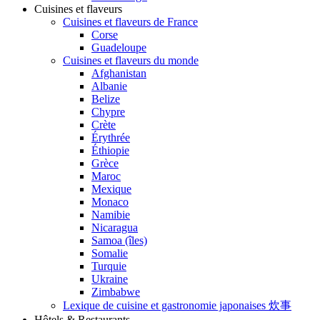
Cuisines et flaveurs
Cuisines et flaveurs de France
Corse
Guadeloupe
Cuisines et flaveurs du monde
Afghanistan
Albanie
Belize
Chypre
Crète
Érythrée
Éthiopie
Grèce
Maroc
Mexique
Monaco
Namibie
Nicaragua
Samoa (îles)
Somalie
Turquie
Ukraine
Zimbabwe
Lexique de cuisine et gastronomie japonaises 炊事
Hôtels & Restaurants