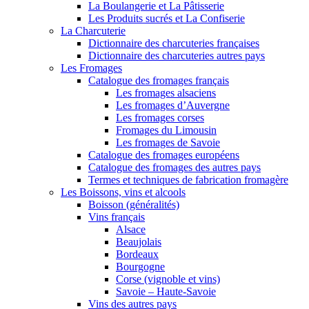
La Boulangerie et La Pâtisserie
Les Produits sucrés et La Confiserie
La Charcuterie
Dictionnaire des charcuteries françaises
Dictionnaire des charcuteries autres pays
Les Fromages
Catalogue des fromages français
Les fromages alsaciens
Les fromages d’Auvergne
Les fromages corses
Fromages du Limousin
Les fromages de Savoie
Catalogue des fromages européens
Catalogue des fromages des autres pays
Termes et techniques de fabrication fromagère
Les Boissons, vins et alcools
Boisson (généralités)
Vins français
Alsace
Beaujolais
Bordeaux
Bourgogne
Corse (vignoble et vins)
Savoie – Haute-Savoie
Vins des autres pays