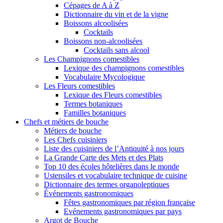
Cépages de A à Z
Dictionnaire du vin et de la vigne
Boissons alcoolisées
Cocktails
Boissons non-alcoolisées
Cocktails sans alcool
Les Champignons comestibles
Lexique des champignons comestibles
Vocabulaire Mycologique
Les Fleurs comestibles
Lexique des Fleurs comestibles
Termes botaniques
Familles botaniques
Chefs et métiers de bouche
Métiers de bouche
Les Chefs cuisiniers
Liste des cuisiniers de l’Antiquité à nos jours
La Grande Carte des Mets et des Plats
Top 10 des écoles hôtelières dans le monde
Ustensiles et vocabulaire technique de cuisine
Dictionnaire des termes organoleptiques
Événements gastronomiques
Fêtes gastronomiques par région française
Evénements gastronomiques par pays
Argot de Bouche