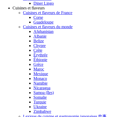
Diner Lingo
Cuisines et flaveurs
Cuisines et flaveurs de France
Corse
Guadeloupe
Cuisines et flaveurs du monde
Afghanistan
Albanie
Belize
Chypre
Crète
Érythrée
Éthiopie
Grèce
Maroc
Mexique
Monaco
Namibie
Nicaragua
Samoa (îles)
Somalie
Turquie
Ukraine
Zimbabwe
Lexique de cuisine et gastronomie japonaises 炊事