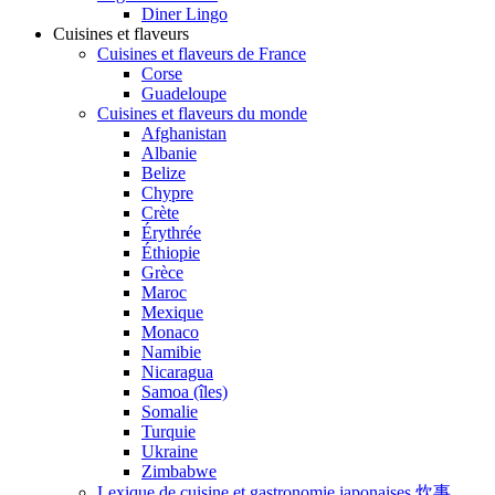
Diner Lingo
Cuisines et flaveurs
Cuisines et flaveurs de France
Corse
Guadeloupe
Cuisines et flaveurs du monde
Afghanistan
Albanie
Belize
Chypre
Crète
Érythrée
Éthiopie
Grèce
Maroc
Mexique
Monaco
Namibie
Nicaragua
Samoa (îles)
Somalie
Turquie
Ukraine
Zimbabwe
Lexique de cuisine et gastronomie japonaises 炊事