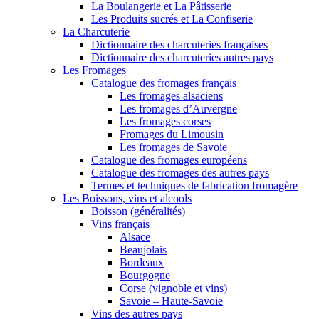
La Boulangerie et La Pâtisserie
Les Produits sucrés et La Confiserie
La Charcuterie
Dictionnaire des charcuteries françaises
Dictionnaire des charcuteries autres pays
Les Fromages
Catalogue des fromages français
Les fromages alsaciens
Les fromages d’Auvergne
Les fromages corses
Fromages du Limousin
Les fromages de Savoie
Catalogue des fromages européens
Catalogue des fromages des autres pays
Termes et techniques de fabrication fromagère
Les Boissons, vins et alcools
Boisson (généralités)
Vins français
Alsace
Beaujolais
Bordeaux
Bourgogne
Corse (vignoble et vins)
Savoie – Haute-Savoie
Vins des autres pays