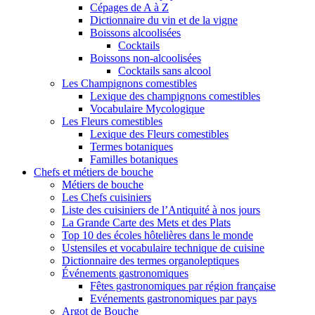
Cépages de A à Z
Dictionnaire du vin et de la vigne
Boissons alcoolisées
Cocktails
Boissons non-alcoolisées
Cocktails sans alcool
Les Champignons comestibles
Lexique des champignons comestibles
Vocabulaire Mycologique
Les Fleurs comestibles
Lexique des Fleurs comestibles
Termes botaniques
Familles botaniques
Chefs et métiers de bouche
Métiers de bouche
Les Chefs cuisiniers
Liste des cuisiniers de l’Antiquité à nos jours
La Grande Carte des Mets et des Plats
Top 10 des écoles hôtelières dans le monde
Ustensiles et vocabulaire technique de cuisine
Dictionnaire des termes organoleptiques
Événements gastronomiques
Fêtes gastronomiques par région française
Evénements gastronomiques par pays
Argot de Bouche