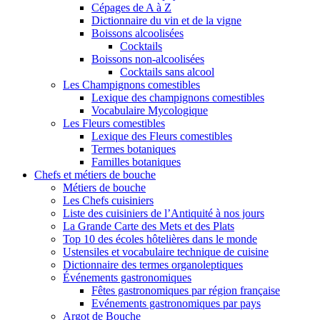
Cépages de A à Z
Dictionnaire du vin et de la vigne
Boissons alcoolisées
Cocktails
Boissons non-alcoolisées
Cocktails sans alcool
Les Champignons comestibles
Lexique des champignons comestibles
Vocabulaire Mycologique
Les Fleurs comestibles
Lexique des Fleurs comestibles
Termes botaniques
Familles botaniques
Chefs et métiers de bouche
Métiers de bouche
Les Chefs cuisiniers
Liste des cuisiniers de l’Antiquité à nos jours
La Grande Carte des Mets et des Plats
Top 10 des écoles hôtelières dans le monde
Ustensiles et vocabulaire technique de cuisine
Dictionnaire des termes organoleptiques
Événements gastronomiques
Fêtes gastronomiques par région française
Evénements gastronomiques par pays
Argot de Bouche