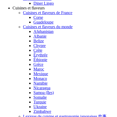
Diner Lingo
Cuisines et flaveurs
Cuisines et flaveurs de France
Corse
Guadeloupe
Cuisines et flaveurs du monde
Afghanistan
Albanie
Belize
Chypre
Crète
Érythrée
Éthiopie
Grèce
Maroc
Mexique
Monaco
Namibie
Nicaragua
Samoa (îles)
Somalie
Turquie
Ukraine
Zimbabwe
Lexique de cuisine et gastronomie japonaises 炊事