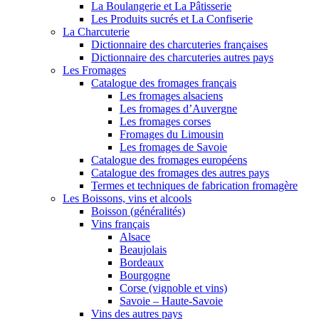
La Boulangerie et La Pâtisserie
Les Produits sucrés et La Confiserie
La Charcuterie
Dictionnaire des charcuteries françaises
Dictionnaire des charcuteries autres pays
Les Fromages
Catalogue des fromages français
Les fromages alsaciens
Les fromages d’Auvergne
Les fromages corses
Fromages du Limousin
Les fromages de Savoie
Catalogue des fromages européens
Catalogue des fromages des autres pays
Termes et techniques de fabrication fromagère
Les Boissons, vins et alcools
Boisson (généralités)
Vins français
Alsace
Beaujolais
Bordeaux
Bourgogne
Corse (vignoble et vins)
Savoie – Haute-Savoie
Vins des autres pays