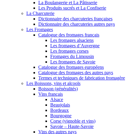
La Boulangerie et La Pâtisserie
Les Produits sucrés et La Confiserie
La Charcuterie
Dictionnaire des charcuteries françaises
Dictionnaire des charcuteries autres pays
Les Fromages
Catalogue des fromages français
Les fromages alsaciens
Les fromages d’Auvergne
Les fromages corses
Fromages du Limousin
Les fromages de Savoie
Catalogue des fromages européens
Catalogue des fromages des autres pays
Termes et techniques de fabrication fromagère
Les Boissons, vins et alcools
Boisson (généralités)
Vins français
Alsace
Beaujolais
Bordeaux
Bourgogne
Corse (vignoble et vins)
Savoie – Haute-Savoie
Vins des autres pays