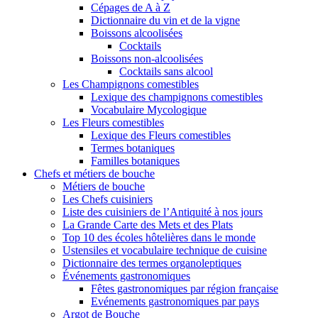
Cépages de A à Z
Dictionnaire du vin et de la vigne
Boissons alcoolisées
Cocktails
Boissons non-alcoolisées
Cocktails sans alcool
Les Champignons comestibles
Lexique des champignons comestibles
Vocabulaire Mycologique
Les Fleurs comestibles
Lexique des Fleurs comestibles
Termes botaniques
Familles botaniques
Chefs et métiers de bouche
Métiers de bouche
Les Chefs cuisiniers
Liste des cuisiniers de l’Antiquité à nos jours
La Grande Carte des Mets et des Plats
Top 10 des écoles hôtelières dans le monde
Ustensiles et vocabulaire technique de cuisine
Dictionnaire des termes organoleptiques
Événements gastronomiques
Fêtes gastronomiques par région française
Evénements gastronomiques par pays
Argot de Bouche