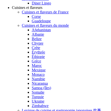
Diner Lingo
Cuisines et flaveurs
Cuisines et flaveurs de France
Corse
Guadeloupe
Cuisines et flaveurs du monde
Afghanistan
Albanie
Belize
Chypre
Crète
Érythrée
Éthiopie
Grèce
Maroc
Mexique
Monaco
Namibie
Nicaragua
Samoa (îles)
Somalie
Turquie
Ukraine
Zimbabwe
Lexique de cuisine et gastronomie japonaises 炊事