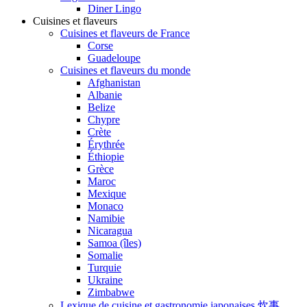
Diner Lingo
Cuisines et flaveurs
Cuisines et flaveurs de France
Corse
Guadeloupe
Cuisines et flaveurs du monde
Afghanistan
Albanie
Belize
Chypre
Crète
Érythrée
Éthiopie
Grèce
Maroc
Mexique
Monaco
Namibie
Nicaragua
Samoa (îles)
Somalie
Turquie
Ukraine
Zimbabwe
Lexique de cuisine et gastronomie japonaises 炊事