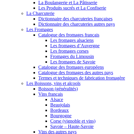
La Boulangerie et La Pâtisserie
Les Produits sucrés et La Confiserie
La Charcuterie
Dictionnaire des charcuteries françaises
Dictionnaire des charcuteries autres pays
Les Fromages
Catalogue des fromages français
Les fromages alsaciens
Les fromages d’Auvergne
Les fromages corses
Fromages du Limousin
Les fromages de Savoie
Catalogue des fromages européens
Catalogue des fromages des autres pays
Termes et techniques de fabrication fromagère
Les Boissons, vins et alcools
Boisson (généralités)
Vins français
Alsace
Beaujolais
Bordeaux
Bourgogne
Corse (vignoble et vins)
Savoie – Haute-Savoie
Vins des autres pays