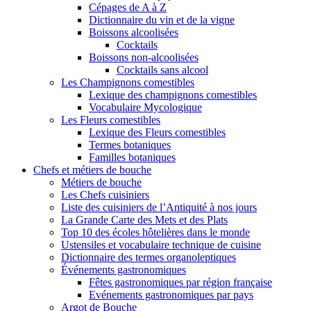
Cépages de A à Z
Dictionnaire du vin et de la vigne
Boissons alcoolisées
Cocktails
Boissons non-alcoolisées
Cocktails sans alcool
Les Champignons comestibles
Lexique des champignons comestibles
Vocabulaire Mycologique
Les Fleurs comestibles
Lexique des Fleurs comestibles
Termes botaniques
Familles botaniques
Chefs et métiers de bouche
Métiers de bouche
Les Chefs cuisiniers
Liste des cuisiniers de l’Antiquité à nos jours
La Grande Carte des Mets et des Plats
Top 10 des écoles hôtelières dans le monde
Ustensiles et vocabulaire technique de cuisine
Dictionnaire des termes organoleptiques
Événements gastronomiques
Fêtes gastronomiques par région française
Evénements gastronomiques par pays
Argot de Bouche