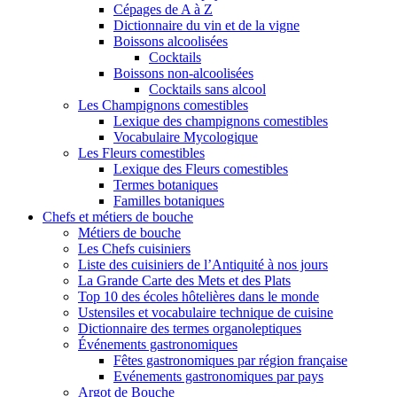
Cépages de A à Z
Dictionnaire du vin et de la vigne
Boissons alcoolisées
Cocktails
Boissons non-alcoolisées
Cocktails sans alcool
Les Champignons comestibles
Lexique des champignons comestibles
Vocabulaire Mycologique
Les Fleurs comestibles
Lexique des Fleurs comestibles
Termes botaniques
Familles botaniques
Chefs et métiers de bouche
Métiers de bouche
Les Chefs cuisiniers
Liste des cuisiniers de l’Antiquité à nos jours
La Grande Carte des Mets et des Plats
Top 10 des écoles hôtelières dans le monde
Ustensiles et vocabulaire technique de cuisine
Dictionnaire des termes organoleptiques
Événements gastronomiques
Fêtes gastronomiques par région française
Evénements gastronomiques par pays
Argot de Bouche