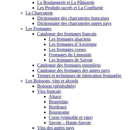
La Boulangerie et La Pâtisserie
Les Produits sucrés et La Confiserie
La Charcuterie
Dictionnaire des charcuteries françaises
Dictionnaire des charcuteries autres pays
Les Fromages
Catalogue des fromages français
Les fromages alsaciens
Les fromages d’Auvergne
Les fromages corses
Fromages du Limousin
Les fromages de Savoie
Catalogue des fromages européens
Catalogue des fromages des autres pays
Termes et techniques de fabrication fromagère
Les Boissons, vins et alcools
Boisson (généralités)
Vins français
Alsace
Beaujolais
Bordeaux
Bourgogne
Corse (vignoble et vins)
Savoie – Haute-Savoie
Vins des autres pays