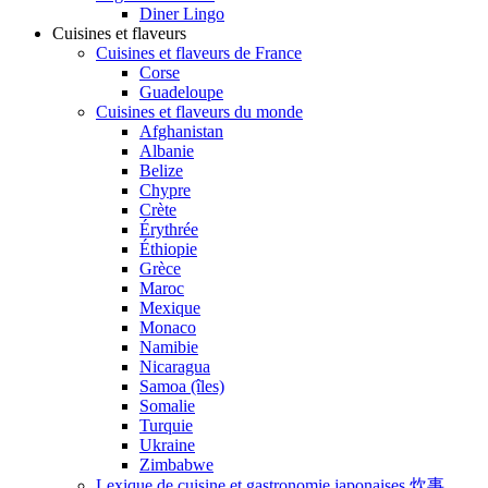
Diner Lingo
Cuisines et flaveurs
Cuisines et flaveurs de France
Corse
Guadeloupe
Cuisines et flaveurs du monde
Afghanistan
Albanie
Belize
Chypre
Crète
Érythrée
Éthiopie
Grèce
Maroc
Mexique
Monaco
Namibie
Nicaragua
Samoa (îles)
Somalie
Turquie
Ukraine
Zimbabwe
Lexique de cuisine et gastronomie japonaises 炊事