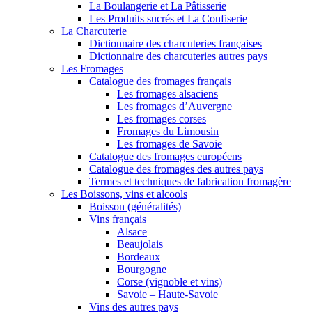
La Boulangerie et La Pâtisserie
Les Produits sucrés et La Confiserie
La Charcuterie
Dictionnaire des charcuteries françaises
Dictionnaire des charcuteries autres pays
Les Fromages
Catalogue des fromages français
Les fromages alsaciens
Les fromages d’Auvergne
Les fromages corses
Fromages du Limousin
Les fromages de Savoie
Catalogue des fromages européens
Catalogue des fromages des autres pays
Termes et techniques de fabrication fromagère
Les Boissons, vins et alcools
Boisson (généralités)
Vins français
Alsace
Beaujolais
Bordeaux
Bourgogne
Corse (vignoble et vins)
Savoie – Haute-Savoie
Vins des autres pays