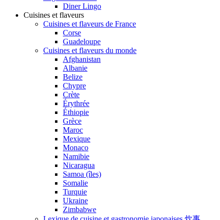
Diner Lingo
Cuisines et flaveurs
Cuisines et flaveurs de France
Corse
Guadeloupe
Cuisines et flaveurs du monde
Afghanistan
Albanie
Belize
Chypre
Crète
Érythrée
Éthiopie
Grèce
Maroc
Mexique
Monaco
Namibie
Nicaragua
Samoa (îles)
Somalie
Turquie
Ukraine
Zimbabwe
Lexique de cuisine et gastronomie japonaises 炊事