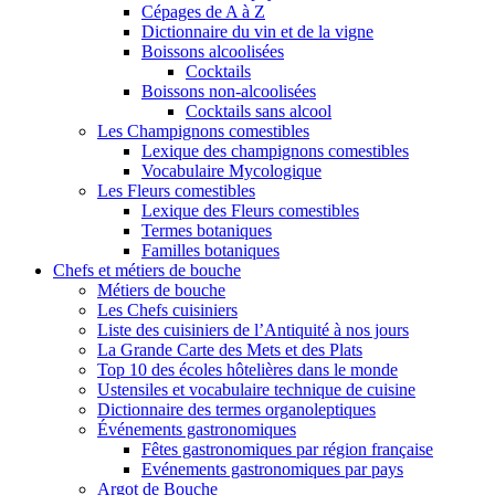
Cépages de A à Z
Dictionnaire du vin et de la vigne
Boissons alcoolisées
Cocktails
Boissons non-alcoolisées
Cocktails sans alcool
Les Champignons comestibles
Lexique des champignons comestibles
Vocabulaire Mycologique
Les Fleurs comestibles
Lexique des Fleurs comestibles
Termes botaniques
Familles botaniques
Chefs et métiers de bouche
Métiers de bouche
Les Chefs cuisiniers
Liste des cuisiniers de l’Antiquité à nos jours
La Grande Carte des Mets et des Plats
Top 10 des écoles hôtelières dans le monde
Ustensiles et vocabulaire technique de cuisine
Dictionnaire des termes organoleptiques
Événements gastronomiques
Fêtes gastronomiques par région française
Evénements gastronomiques par pays
Argot de Bouche