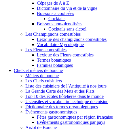
Cépages de A à Z
Dictionnaire du vin et de la vigne
Boissons alcoolisées
Cocktails
Boissons non-alcoolisées
Cocktails sans alcool
Les Champignons comestibles
Lexique des champignons comestibles
Vocabulaire Mycologique
Les Fleurs comestibles
Lexique des Fleurs comestibles
Termes botaniques
Familles botaniques
Chefs et métiers de bouche
Métiers de bouche
Les Chefs cuisiniers
Liste des cuisiniers de l’Antiquité à nos jours
La Grande Carte des Mets et des Plats
Top 10 des écoles hôtelières dans le monde
Ustensiles et vocabulaire technique de cuisine
Dictionnaire des termes organoleptiques
Événements gastronomiques
Fêtes gastronomiques par région française
Evénements gastronomiques par pays
Argot de Bouche