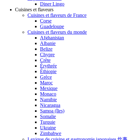
Diner Lingo
Cuisines et flaveurs
Cuisines et flaveurs de France
Corse
Guadeloupe
Cuisines et flaveurs du monde
Afghanistan
Albanie
Belize
Chypre
Crète
Érythrée
Éthiopie
Grèce
Maroc
Mexique
Monaco
Namibie
Nicaragua
Samoa (îles)
Somalie
Turquie
Ukraine
Zimbabwe
Lexique de cuisine et gastronomie japonaises 炊事