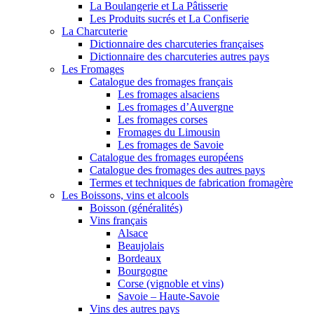
La Boulangerie et La Pâtisserie
Les Produits sucrés et La Confiserie
La Charcuterie
Dictionnaire des charcuteries françaises
Dictionnaire des charcuteries autres pays
Les Fromages
Catalogue des fromages français
Les fromages alsaciens
Les fromages d’Auvergne
Les fromages corses
Fromages du Limousin
Les fromages de Savoie
Catalogue des fromages européens
Catalogue des fromages des autres pays
Termes et techniques de fabrication fromagère
Les Boissons, vins et alcools
Boisson (généralités)
Vins français
Alsace
Beaujolais
Bordeaux
Bourgogne
Corse (vignoble et vins)
Savoie – Haute-Savoie
Vins des autres pays