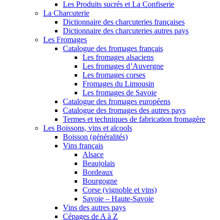
Les Produits sucrés et La Confiserie
La Charcuterie
Dictionnaire des charcuteries françaises
Dictionnaire des charcuteries autres pays
Les Fromages
Catalogue des fromages français
Les fromages alsaciens
Les fromages d’Auvergne
Les fromages corses
Fromages du Limousin
Les fromages de Savoie
Catalogue des fromages européens
Catalogue des fromages des autres pays
Termes et techniques de fabrication fromagère
Les Boissons, vins et alcools
Boisson (généralités)
Vins français
Alsace
Beaujolais
Bordeaux
Bourgogne
Corse (vignoble et vins)
Savoie – Haute-Savoie
Vins des autres pays
Cépages de A à Z