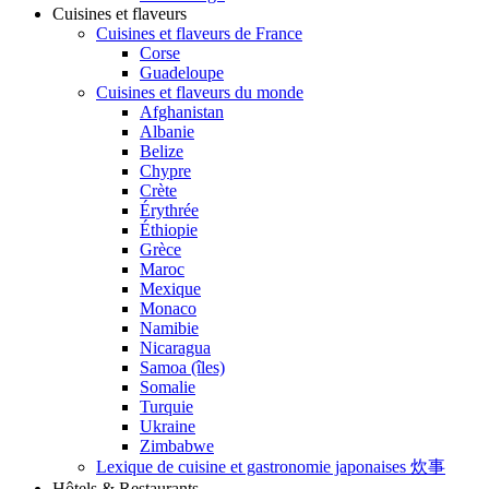
Cuisines et flaveurs
Cuisines et flaveurs de France
Corse
Guadeloupe
Cuisines et flaveurs du monde
Afghanistan
Albanie
Belize
Chypre
Crète
Érythrée
Éthiopie
Grèce
Maroc
Mexique
Monaco
Namibie
Nicaragua
Samoa (îles)
Somalie
Turquie
Ukraine
Zimbabwe
Lexique de cuisine et gastronomie japonaises 炊事
Hôtels & Restaurants