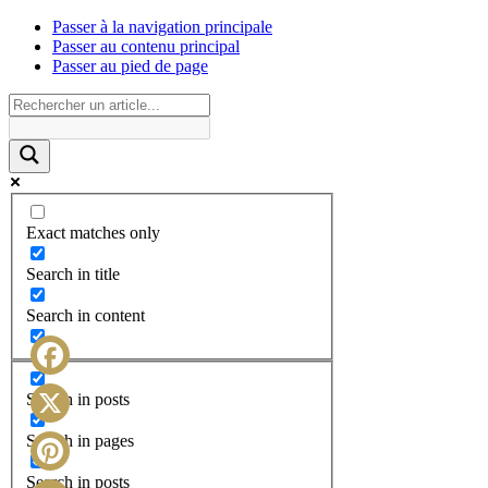
Passer à la navigation principale
Passer au contenu principal
Passer au pied de page
Exact matches only
Search in title
Search in content
Facebook
Search in posts
X
Search in pages
Search in posts
Pinterest