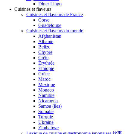
Diner Lingo
Cuisines et flaveurs
Cuisines et flaveurs de France
Corse
Guadeloupe
Cuisines et flaveurs du monde
Afghanistan
Albanie
Belize
Chypre
Crète
Érythrée
Éthiopie
Grèce
Maroc
Mexique
Monaco
Namibie
Nicaragua
Samoa (îles)
Somalie
Turquie
Ukraine
Zimbabwe
Lexique de cuisine et gastronomie japonaises 炊事