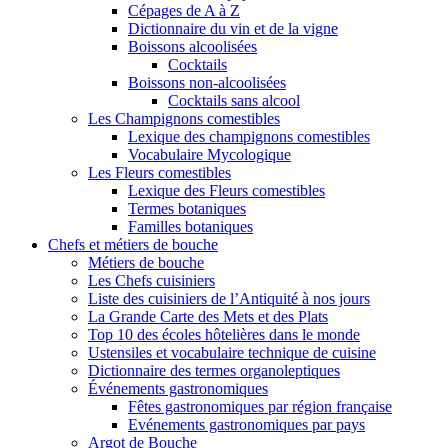
Cépages de A à Z
Dictionnaire du vin et de la vigne
Boissons alcoolisées
Cocktails
Boissons non-alcoolisées
Cocktails sans alcool
Les Champignons comestibles
Lexique des champignons comestibles
Vocabulaire Mycologique
Les Fleurs comestibles
Lexique des Fleurs comestibles
Termes botaniques
Familles botaniques
Chefs et métiers de bouche
Métiers de bouche
Les Chefs cuisiniers
Liste des cuisiniers de l’Antiquité à nos jours
La Grande Carte des Mets et des Plats
Top 10 des écoles hôtelières dans le monde
Ustensiles et vocabulaire technique de cuisine
Dictionnaire des termes organoleptiques
Événements gastronomiques
Fêtes gastronomiques par région française
Evénements gastronomiques par pays
Argot de Bouche