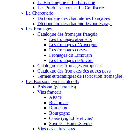
La Boulangerie et La Pâtisserie
Les Produits sucrés et La Confiserie
La Charcuterie
Dictionnaire des charcuteries françaises
Dictionnaire des charcuteries autres pays
Les Fromages
Catalogue des fromages français
Les fromages alsaciens
Les fromages d’Auvergne
Les fromages corses
Fromages du Limousin
Les fromages de Savoie
Catalogue des fromages européens
Catalogue des fromages des autres pays
Termes et techniques de fabrication fromagère
Les Boissons, vins et alcools
Boisson (généralités)
Vins français
Alsace
Beaujolais
Bordeaux
Bourgogne
Corse (vignoble et vins)
Savoie – Haute-Savoie
Vins des autres pays