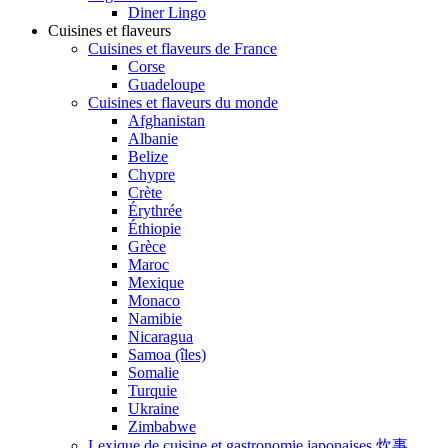
Diner Lingo
Cuisines et flaveurs
Cuisines et flaveurs de France
Corse
Guadeloupe
Cuisines et flaveurs du monde
Afghanistan
Albanie
Belize
Chypre
Crète
Érythrée
Éthiopie
Grèce
Maroc
Mexique
Monaco
Namibie
Nicaragua
Samoa (îles)
Somalie
Turquie
Ukraine
Zimbabwe
Lexique de cuisine et gastronomie japonaises 炊事