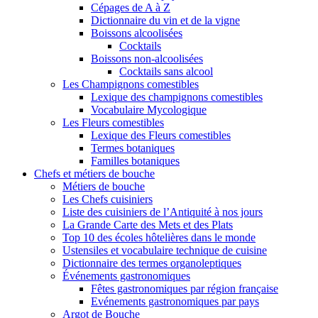
Cépages de A à Z
Dictionnaire du vin et de la vigne
Boissons alcoolisées
Cocktails
Boissons non-alcoolisées
Cocktails sans alcool
Les Champignons comestibles
Lexique des champignons comestibles
Vocabulaire Mycologique
Les Fleurs comestibles
Lexique des Fleurs comestibles
Termes botaniques
Familles botaniques
Chefs et métiers de bouche
Métiers de bouche
Les Chefs cuisiniers
Liste des cuisiniers de l’Antiquité à nos jours
La Grande Carte des Mets et des Plats
Top 10 des écoles hôtelières dans le monde
Ustensiles et vocabulaire technique de cuisine
Dictionnaire des termes organoleptiques
Événements gastronomiques
Fêtes gastronomiques par région française
Evénements gastronomiques par pays
Argot de Bouche