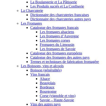
La Boulangerie et La Pâtisserie
Les Produits sucrés et La Confiserie
La Charcuterie
Dictionnaire des charcuteries françaises
Dictionnaire des charcuteries autres pays
Les Fromages
Catalogue des fromages français
Les fromages alsaciens
Les fromages d’Auvergne
Les fromages corses
Fromages du Limousin
Les fromages de Savoie
Catalogue des fromages européens
Catalogue des fromages des autres pays
Termes et techniques de fabrication fromagère
Les Boissons, vins et alcools
Boisson (généralités)
Vins français
Alsace
Beaujolais
Bordeaux
Bourgogne
Corse (vignoble et vins)
Savoie – Haute-Savoie
Vins des autres pays