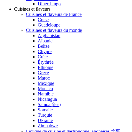
Diner Lingo
Cuisines et flaveurs
Cuisines et flaveurs de France
Corse
Guadeloupe
Cuisines et flaveurs du monde
Afghanistan
Albanie
Belize
Chypre
Crète
Érythrée
Éthiopie
Grèce
Maroc
Mexique
Monaco
Namibie
Nicaragua
Samoa (îles)
Somalie
Turquie
Ukraine
Zimbabwe
Lexique de cuisine et gastronomie japonaises 炊事