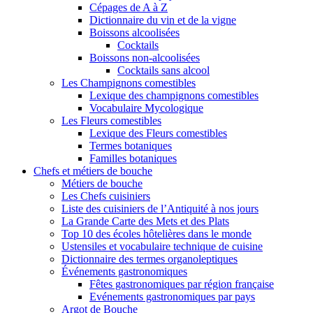
Cépages de A à Z
Dictionnaire du vin et de la vigne
Boissons alcoolisées
Cocktails
Boissons non-alcoolisées
Cocktails sans alcool
Les Champignons comestibles
Lexique des champignons comestibles
Vocabulaire Mycologique
Les Fleurs comestibles
Lexique des Fleurs comestibles
Termes botaniques
Familles botaniques
Chefs et métiers de bouche
Métiers de bouche
Les Chefs cuisiniers
Liste des cuisiniers de l’Antiquité à nos jours
La Grande Carte des Mets et des Plats
Top 10 des écoles hôtelières dans le monde
Ustensiles et vocabulaire technique de cuisine
Dictionnaire des termes organoleptiques
Événements gastronomiques
Fêtes gastronomiques par région française
Evénements gastronomiques par pays
Argot de Bouche