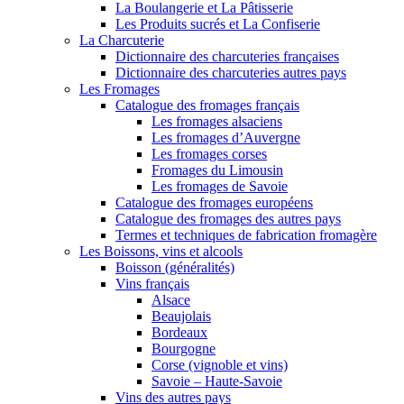
La Boulangerie et La Pâtisserie
Les Produits sucrés et La Confiserie
La Charcuterie
Dictionnaire des charcuteries françaises
Dictionnaire des charcuteries autres pays
Les Fromages
Catalogue des fromages français
Les fromages alsaciens
Les fromages d’Auvergne
Les fromages corses
Fromages du Limousin
Les fromages de Savoie
Catalogue des fromages européens
Catalogue des fromages des autres pays
Termes et techniques de fabrication fromagère
Les Boissons, vins et alcools
Boisson (généralités)
Vins français
Alsace
Beaujolais
Bordeaux
Bourgogne
Corse (vignoble et vins)
Savoie – Haute-Savoie
Vins des autres pays